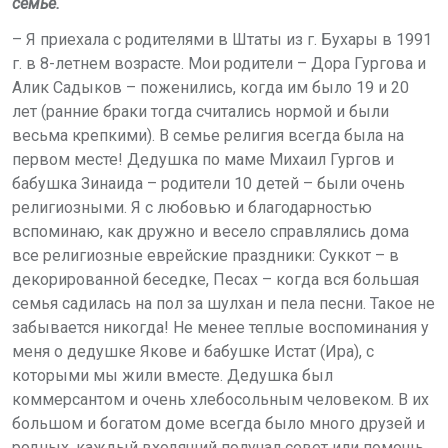
семье.
– Я приехала с родителями в Штаты из г. Бухары в 1991
г. в 8-летнем возрасте. Мои родители – Дора Гургова и
Алик Садыков – поженились, когда им было 19 и 20
лет (ранние браки тогда считались нормой и были
весьма крепкими). В семье религия всегда была на
первом месте! Дедушка по маме Михаил Гургов и
бабушка Зинаида – родители 10 детей – были очень
религиозными. Я с любовью и благодарностью
вспоминаю, как дружно и весело справлялись дома
все религиозные еврейские праздники: Суккот – в
декорированной беседке, Песах – когда вся большая
семья садилась на пол за шулхан и пела песни. Такое не
забывается никогда! Не менее теплые воспоминания у
меня о дедушке Якове и бабушке Истат (Ира), с
которыми мы жили вместе. Дедушка был
коммерсантом и очень хлебосольным человеком. В их
большом и богатом доме всегда было много друзей и
родных, каждый входящий получал совет или помощь.