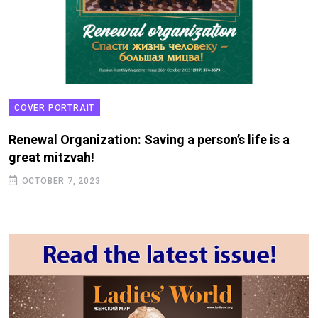
THE
ER PORTRAIT
CO
wal Organization: Saving a person’s life is a
Dea
at mitzvah!
MA
TOBER 7, 2023