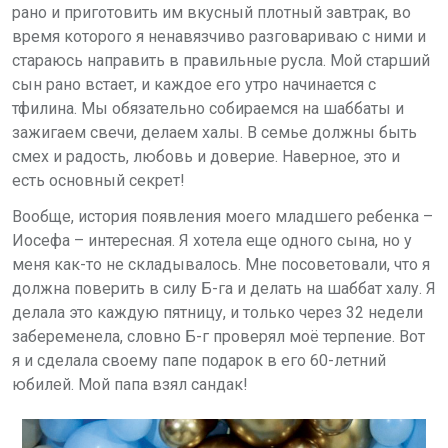
рано и приготовить им вкусный плотный завтрак, во
время которого я ненавязчиво разговариваю с ними и
стараюсь направить в правильные русла. Мой старший
сын рано встает, и каждое его утро начинается с
тфилина. Мы обязательно собираемся на шаббаты и
зажигаем свечи, делаем халы. В семье должны быть
смех и радость, любовь и доверие. Наверное, это и
есть основный секрет!
Вообще, история появления моего младшего ребенка –
Иосефа – интересная. Я хотела еще одного сына, но у
меня как-то не складывалось. Мне посоветовали, что я
должна поверить в силу Б-га и делать на шаббат халу. Я
делала это каждую пятницу, и только через 32 недели
забеременела, словно Б-г проверял моё терпение. Вот
я и сделала своему папе подарок в его 60-летний
юбилей. Мой папа взял сандак!