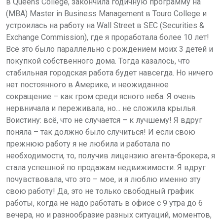
в Queens College, закончила годичную программу на
(MBА) Master in Business Management в Touro Collegе и
устроилась на работу на Wall Street в SEC (Securities &
Exchange Commission), где я проработала более 10 лет!
Всё это было параллельно с рождением моих 3 детей и
покупкой собственного дома. Тогда казалось, что
стабильная городская работа будет навсегда. Но ничего
нет постоянного в Америке, и неожиданное
сокращение – как гром среди ясного неба. Я очень
нервничала и переживала, но... не сложила крылья.
Воистину: всё, что не случается – к лучшему! Я вдруг
поняла – так должно было случиться! И если свою
прежнюю работу я не любила и работала по
необходимости, то, получив лицензию агента-брокера, я
стала успешной по продажам недвижимости. Я вдруг
почувствовала, что это – мое, и я люблю именно эту
свою работу! Да, это не только свободный график
работы, когда не надо работать в офисе с 9 утра до 6
вечера, но и разнообразие разных ситуаций, моментов,