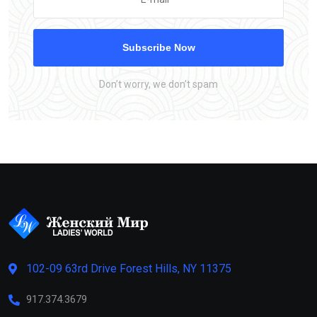
Subscribe Now
Don’t worry, we don’t spam
102-09 63rd Drive Forest Hills, NY 11375
917.374.3679