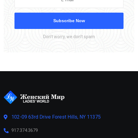
Subscribe Now
Don’t worry, we don’t spam
102-09 63rd Drive Forest Hills, NY 11375
917.374.3679