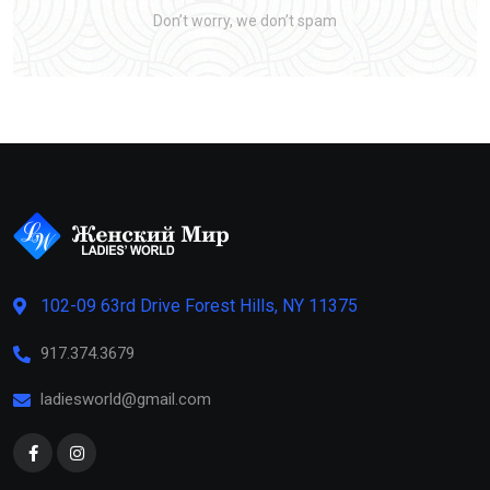
Don’t worry, we don’t spam
102-09 63rd Drive Forest Hills, NY 11375
917.374.3679
ladiesworld@gmail.com