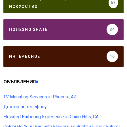
67
ИСКУССТВО
ПОЛЕЗНО ЗНАТЬ
34
ИНТЕРЕСНОЕ
16
ОБЪЯВЛЕНИЯ
TV Mounting Services in Phoenix, AZ
Доктор по телефону
Elevated Barbering Experience in Chino Hills, CA
Celebrate Your Grad with Flowers as Bright as Their Future!