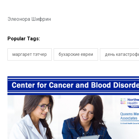
Элеонора Шифрин
Popular Tags:
маргарет тэтчер
бухарские евреи
день катастроф