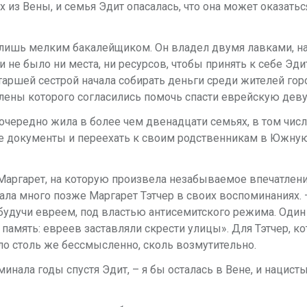
х из
Вены, и семья Эдит опасалась, что она может оказатьс
о лишь мелким
бакалейщиком. Он владел двумя лавками, н
 не было ни места, ни ресурсов, чтобы
принять к себе Эди
таршей сестрой начала собирать деньги среди жителей гор
члены которого
согласились помочь спасти еврейскую дев
оочередно жила в
более чем двенадцати семьях, в том числ
е документы и переехать к своим
родственникам в Южну
Маргарет, на
которую произвела незабываемое впечатлени
сала много позже Маргарет
Тэтчер в своих воспоминаниях. 
 будучи евреем, под властью антисемитского режима.
Один
 память:
евреев заставляли скрести улицы». Для Тэтчер, ко
ло столь же бессмысленно,
сколь возмутительно.
минала годы спустя
Эдит, – я бы осталась в Вене, и нацист