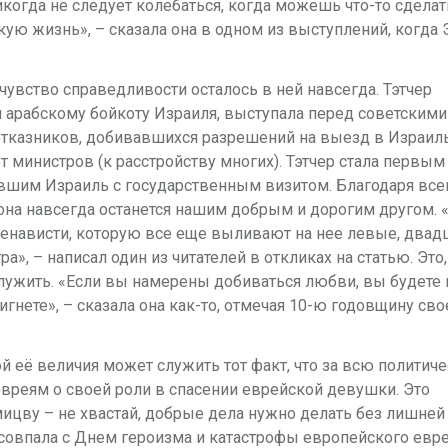
икогда не
следует колебаться, когда можешь что-то сделат
скую жизнь»
, – сказала она в одном
из выступлений, когда 
 чувство
справедливости осталось в ней навсегда. Тэтчер
арабскому бойкоту Израиля, выступала
перед советскими
отказников, добивавшихся разрешений на выезд в Израиль
ет министров
(к расстройству
многих). Тэтчер стала первым
вшим Израиль с государственным визитом. Благодаря все
она навсегда
останется нашим добрым и дорогим другом
. 
енависти,
которую все еще выливают на нее левые, двадц
а», – написал один из читателей в
откликах на статью. Это,
лужить. «Если вы намерены добиваться любви, вы будете 
гнете», – сказала
она как-то, отмечая 10-ю годовщину сво
ой её величия
может служить тот факт, что за всю политич
вреям о своей роли в спасении еврейской
девушки.
Это
ицву – не хвастай, добрые дела нужно делать без лишней
совпала с Днем
героизма и катастрофы европейского евре