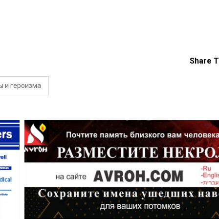
Share T
ы и героизма