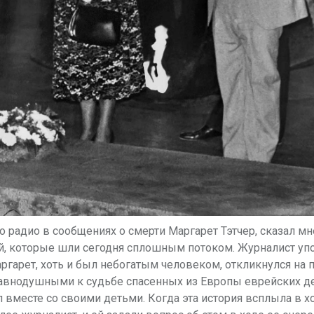
о
радио в сообщениях о смерти Маргарет Тэтчер, сказал мн
ей, которые шли сегодня сплошным
потоком. Журналист уп
ргарет, хоть и был небогатым человеком, откликнулся на
 равнодушными
к судьбе спасенных из Европы еврейских де
вместе со своими детьми. Когда эта история всплыла в х