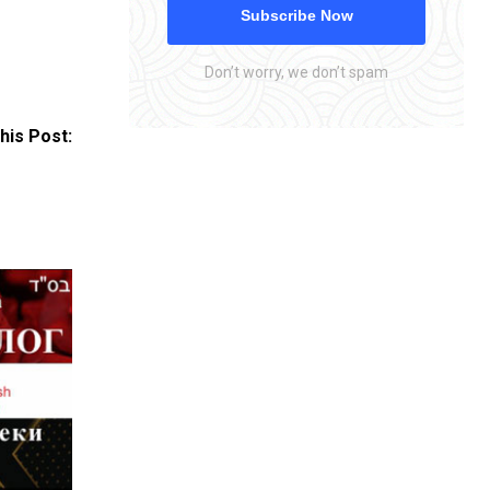
Subscribe Now
Don’t worry, we don’t spam
his Post: