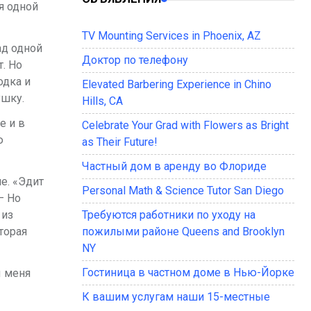
я одной
TV Mounting Services in Phoenix, AZ
ад одной
Доктор по телефону
т. Но
одка
и
Elevated Barbering Experience in Chino
ушку.
Hills, CA
е и в
Celebrate Your Grad with Flowers as Bright
ю
as Their Future!
Частный дом в аренду во Флориде
е. «Эдит
Personal Math & Science Tutor San Diego
– Но
 из
Требуются работники по уходу на
торая
пожилыми районе Queens and Brooklyn
NY
Гостиница в частном доме в Нью-Йорке
ы меня
К вашим услугам наши 15-местные