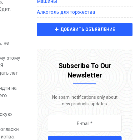
машины
ь,
Эдит,
Алкоголь для торжества
ДОБАВИТЬ ОБЪЯВЛЕНИЕ
, не
му этому
Subscribe To Our
«Я
ать лет
Newsletter
идти
на
его
No spam, notifications only about
new products, updates.
ескую
огласки
.
йства.