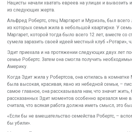
Нацисты начали хватать евреев на улицах и вывозить и
из
следующих жертв.
Альфред Робертс, отец Маргарет и Муриэль, был всег
из которых семья жила
в небольшой квартирке. У семьи
Маргарет, которой тогда было всего 12 лет,
вместе со с
сумела заразить своей идеей местный клуб «Ротари», 
Эдит приехала и на протяжении следующих двух лет п
семье Робертс. Затем она
смогла получить необходимы
Америку.
Когда Эдит жила у Робертсов, она ютилась в комнатке 
была высокая,
красивая, явно из небедной семьи, – пи
самое главное, она рассказывала нам,
что значит жить,
рассказанных Эдит моментов особенно врезался мне в
считала, что
всякая работа должна иметь смысл, это бы
«Если бы не вмешательство семейства Робертс, – вспо
бы убили».