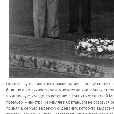
Один из журналистских комментариев, прозвучавших п
больше о ее
личности, чем множество хвалебных стат
вычитанную им где-то историю о том, что
отец юной Ма
премьер-министра Черчилля к британцам не остаться
принял в семью
еврейскую девочку, которую вырастил 