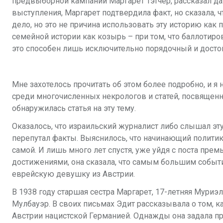
предвыборной кампании Маргарет
Тэтчер, рассказал д
выступления, Маргарет подтвердила факт, но сказала, ч
дело, но
это не причина использовать эту историю как
семейной истории как козырь – при
том, что баллотиро
это способен лишь исключительно порядочный и дост
Мне захотелось прочитать об этом более подробно, и я 
среди
многочисленных некрологов и статей, посвящен
обнаружилась статья на эту тему.
Оказалось, что израильский журналист либо слышал эт
перепутал факты.
Выяснилось, что начинающий политик
самой.
И лишь много лет спустя, уже уйдя с
поста прем
достижениями, она сказала, что самым большим событ
еврейскую девушку из
Австрии.
В 1938 году старшая сестра Маргарет, 17-летняя Муриэл
Мулбауэр. В своих
письмах Эдит рассказывала о том, к
Австрии нацистской Германией. Однажды она
задала п