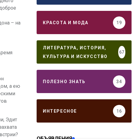
едного
 доброе
она – на
КРАСОТА И МОДА
19
ЛИТЕРАТУРА, ИСТОРИЯ,
67
время
КУЛЬТУРА И ИСКУССТВО
он
ПОЛЕЗНО ЗНАТЬ
34
цом, а ею
ескими
тов
ИНТЕРЕСНОЕ
16
и, Эдит
захвата
встрии?
ОБЪЯВЛЕНИЯ