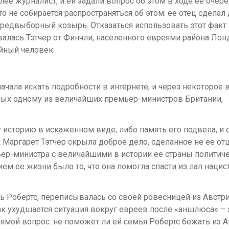
алее журналист, и ей задали вопрос об этом в ходе
ее очер
то
не собирается распространяться об этом: ее отец сделал
 предвыборный козырь.
Отказаться использовать этот факт
валась Тэтчер от Финчли, населенного евреями района
Лонд
ойный
человек.
начала
искать подробности в интернете, и через некоторое 
ных одному из величайших
премьер-министров Британии,
у историю в
искаженном виде, либо память его подвела, и 
 Маргарет Тэтчер скрыла доброе дело,
сделанное не ее от
ьер-министра с величайшими в истории ее страны политич
ием ее жизни было
то, что она помогла спасти из лап нацис
ь Робертс,
переписывалась со своей ровесницей из Австри
ак ухудшается ситуация вокруг евреев
после «аншлюса» – 
рямой вопрос: не поможет ли ей семья Робертс бежать из
А