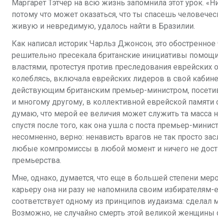
Маргарет Тэтчер на всю жизнь запомнила этот урок. «Н
потому что может
оказаться, что ты спасешь человече
живую и невредимую, удалось найти в
Бразилии.
Как написал историк Чарльз Джонсон, это обостренное
решительно пресекала
британские инициативы помощи 
властями, протестуя против преследования еврейских
колеблясь,
включала еврейских лидеров в свой кабин
действующим британским премьер-министром,
посети
и
многому другому, в коллективной еврейской памяти 
думаю, что мерой ее величия может служить та масса н
спустя после того,
как она ушла с поста премьер-министр
несомненно, верно: ненависть врагов не так
просто зас
любые компромиссы в любой момент и ничего не дости
премьерства.
Мне, однако, думается, что еще в большей степени мер
карьеру она ни разу не
напомнила своим избирателям-е
соответствует одному из принципов иудаизма:
сделал м
Возможно, не случайно смерть этой великой женщины 