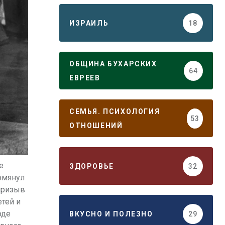
ИЗРАИЛЬ
18
ОБЩИНА БУХАРСКИХ
64
ЕВРЕЕВ
СЕМЬЯ. ПСИХОЛОГИЯ
53
ОТНОШЕНИЙ
е
ЗДОРОВЬЕ
32
омянул
призыв
тей и
оде
ВКУСНО И ПОЛЕЗНО
29