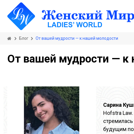
Блог
От вашей мудрости — к нашей молодости
От вашей мудрости — к
Сарина Ку
Hofstra Law
стремилась 
будущим по