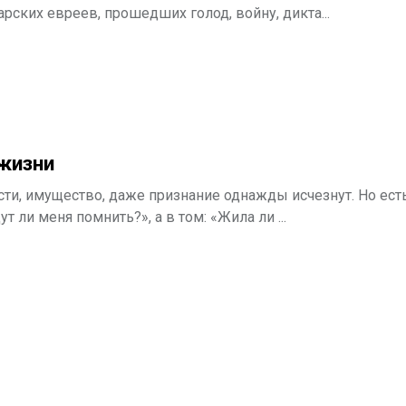
ских евреев, прошедших голод, войну, дикта...
жизни
сти, имущество, даже признание однажды исчезнут. Но ест
т ли меня помнить?», а в том: «Жила ли ...