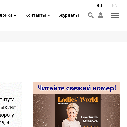
RU
|
EN
лонки
Контакты
Журналы
титута
ных лет
дорогу
в, и