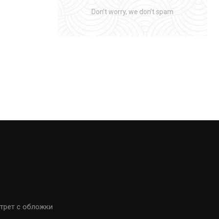
Don’t worry, we don’t spam
трет с обложки