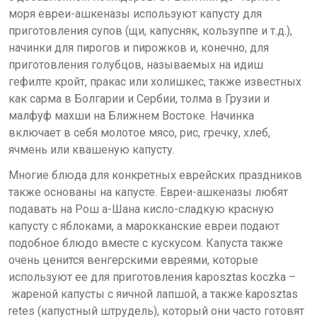
моря евреи-ашкеназы используют капусту для
приготовления супов (щи, капусняк, кользуппе и т.д.),
начинки для пирогов и пирожков и, конечно, для
приготовления голубцов, называемых на идиш
гефилте кройт, пракас или холишкес, также известных
как сарма в Болгарии и Сербии, толма в Грузии и
малфуф махши на Ближнем Востоке. Начинка
включает в себя молотое мясо, рис, гречку, хлеб,
ячмень или квашеную капусту.
Многие блюда для конкретных еврейских праздников
также основаны на капусте. Евреи-ашкеназы любят
подавать на Рош а-Шана кисло-сладкую красную
капусту с яблоками, а марокканские евреи подают
подобное блюдо вместе с кускусом. Капуста также
очень ценится венгерскими евреями, которые
используют ее для приготовления kaposztas koczka –
жареной капусты с яичной лапшой, а также kaposztas
retes (капустный штрудель), который они часто готовят