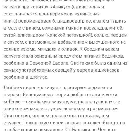
капусту при коликах. «Апикус» (единственная
сохранившаяся древнеримская кулинарная
книга) рекомендовал бланшировать ее, а затем тушить
в масле с вином, семенами тмина и кориандра, мятой,
рутой, алисандром (конской петрушкой), солью, перцем
и соусом, с возможным добавлением высушенного на
солнце изюма, миндаля и оливок. К Средним векам
капуста стала основным продуктом питания бедняков,
особенно в Северной Европе. Она также была одним из
самых употребляемых овощей у евреев-ашкеназов,
особенно в штетлах.
Любовь евреев к капусте простирается далеко и
широко. Венецианские евреи любят готовить verza
sofegae – савойскую капусту, медленно тушенную в
оливковом масле с луком, чесноком и розмарином.
Они говорят, что чем дольше она готовится, тем
вкуснее. Тосканские евреи готовят похожее блюдо, но
с добавлением помидоров. От Балтики до Черного