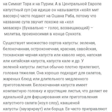
на Симхат Тора и на Пурим. А в Центральной Европе
капустный суп (на идише он называется «койл мит
вассер») часто подают на Ошана Раба, потому что
название супа звучит похоже на «кол
мевасер» (буквально – голос, возвещающий) –
молитва, произносимая в конце Суккота.
Существует множество сортов капусты: зеленая,
белокочанная, остроконечная, красная, савойская,
тосканская черная капуста или каволо неро, напская
или китайская капуста, капуста кале и др. У
зеленой капусты листья обычно плотно прилегают,
головка тяжелая. Она хорошо подходит для салатов,
жареных блюд или длительного медленного
приготовления. Белокочанная капуста имеет
компактную головку и хрустящие листья, что делает ее
идеальной для фарширования или приготовления
капустного салата (коул слоу), квашеной
капусты (зауэркраут) или борща. Ее часто приправляют