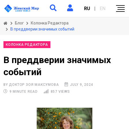
RU
|
EN
Блог
Колонка Редактора
В преддверии значимых событий
КОЛОНКА РЕДАКТОРА
В преддверии значимых
событий
BY ДОКТОР ЗОЯ МАКСУМОВА
JULY 9, 2024
9 MINUTE READ
857 VIEWS