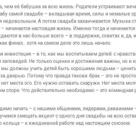
, чем её бабушка за всю жизнь. Родители устраивают веч
абу самой свадьбе – вкладывая время, силы и немалые ср
я недовольным. А потом свадьба заканчивается. Музыка ст
– начинается настоящая жизнь. Именно тогда и начинается
даются в нас больше всего – в поддержке, советах и, да, 
 финал... хотя на самом деле это лишь начало.
ая инвестиция – в то, как мы воспитываем детей: с нравс
 заповедей. Н
е только оценки и достижения важны, но и х
о, мы должны учить детей быть хорошими людьми – ценит
 за дверью. Потому что правда такова: брак – это не прост
е нет места эго. Его нужно оставить снаружи. Нет места м
м споре. Что действительно необходимо – это командная р
ходимо начать – с нашими общинами, лидерами, раввинами –
аучимся смещать акцент с одного дня свадьбы на всю ост
го кольца – к ежедневной работе над настоящим союзом.