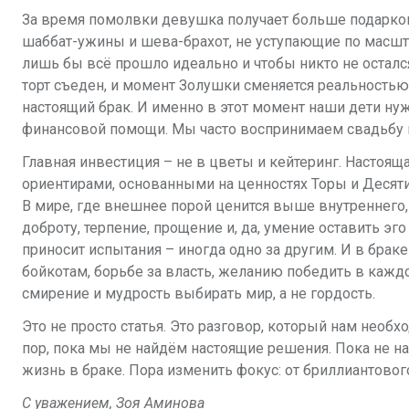
За время помолвки девушка получает больше подарков
шаббат-ужины и шева-брахот, не уступающие по масшт
лишь бы всё прошло идеально и чтобы никто не осталс
торт съеден, и момент Золушки сменяется реальностью 
настоящий брак. И именно в этот момент наши дети нуж
финансовой помощи. Мы часто воспринимаем свадьбу как
Главная инвестиция – не в цветы и кейтеринг. Настоящ
ориентирами,
основанными на ценностях Торы и Десяти
В мире, где внешнее порой ценится выше внутреннег
доброту, терпение, прощение и, да, умение оставить эго
приносит испытания – иногда одно за другим. И в брак
бойкотам, борьбе за власть, желанию победить в каждо
смирение и мудрость выбирать мир, а не гордость.
Это не просто статья. Это разговор, который нам необ
пор, пока мы не найдём настоящие решения. Пока не н
жизнь в браке. Пора изменить фокус: от бриллиантово
С уважением, Зоя Аминова