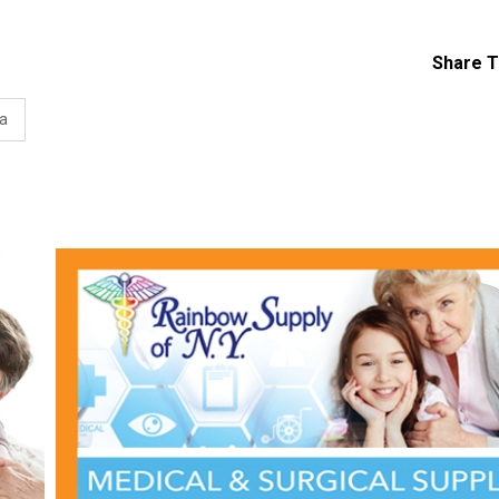
Share T
а