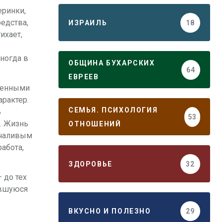
еринки,
едства,
ИЗРАИЛЬ
18
ихает,
иногда в
ОБЩИНА БУХАРСКИХ
64
ЕВРЕЕВ
твенными
арактер.
СЕМЬЯ. ПСИХОЛОГИЯ
ь
53
о. Жизнь
ОТНОШЕНИЙ
олчаливым
абота,
ЗДОРОВЬЕ
32
 до тех
авшуюся
ВКУСНО И ПОЛЕЗНО
29