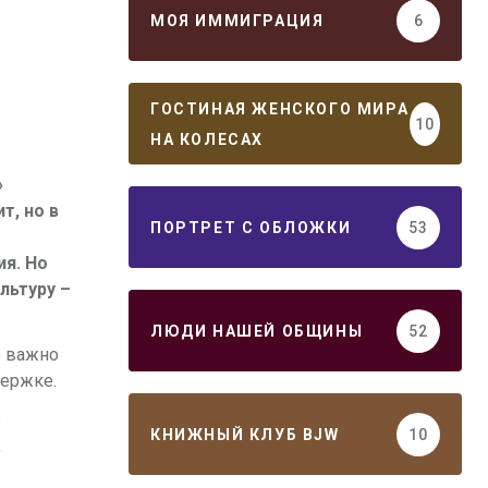
МОЯ ИММИГРАЦИЯ
6
ГОСТИНАЯ ЖЕНСКОГО МИРА
10
НА КОЛЕСАХ
»
т, но в
ПОРТРЕТ С ОБЛОЖКИ
53
ия. Но
льтуру –
ЛЮДИ НАШЕЙ ОБЩИНЫ
52
о важно
держке.
е
КНИЖНЫЙ КЛУБ BJW
10
,