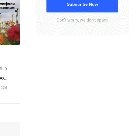
Subscribe Now
Don’t worry, we don’t spam
ЬЯ
во…
2026