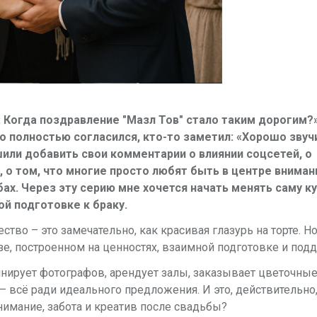
: Когда поздравление "Мазл Тов" стало таким дорогим?
о полностью согласился, кто-то заметил: «Хорошо звучи
или добавить свои комментарии о влиянии соцсетей, о
 о том, что многие просто любят быть в центре вниман
ах. Через эту серию мне хочется начать менять саму ку
ой подготовке к браку.
тво – это замечательно, как красивая глазурь на торте. Н
зе, построенном на ценностях, взаимной подготовке и под
инирует фотографов, арендует залы, заказывает цветочны
 – всё ради идеального предложения. И это, действительно
внимание, забота и креатив после свадьбы?