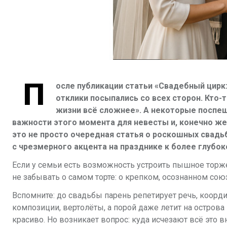
П
осле публикации статьи «Свадебный цирк
отклики посыпались со всех сторон. Кто-т
жизни всё сложнее». А некоторые поспеш
важности этого момента для невесты и, конечно же,
это не просто очередная статья о роскошных свадьб
с чрезмерного акцента на празднике к более глубок
Если у семьи есть возможность устроить пышное торжес
не забывать о самом торте: о крепком, осознанном сою
Вспомните: до свадьбы парень репетирует речь, коорд
композиции, вертолёты, а порой даже летит на острова
красиво. Но возникает вопрос: куда исчезают всё это 