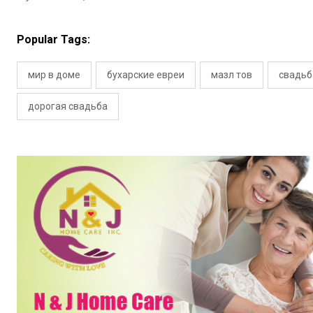
Popular Tags:
мир в доме
бухарские евреи
мазл тов
свадьб
дорогая свадьба