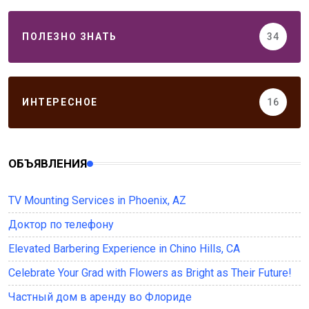
ПОЛЕЗНО ЗНАТЬ
34
ИНТЕРЕСНОЕ
16
ОБЪЯВЛЕНИЯ
TV Mounting Services in Phoenix, AZ
Доктор по телефону
Elevated Barbering Experience in Chino Hills, CA
Celebrate Your Grad with Flowers as Bright as Their Future!
Частный дом в аренду во Флориде