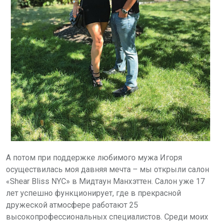
А потом при поддержке любимого мужа Игоря
осуществилась моя давняя мечта – мы открыли салон
«Shear Bliss NYC» в Мидтаун Манхэттен. Салон уже 17
лет успешно функционирует, где в прекрасной
дружеской атмосфере работают 25
высокопрофессиональных специалистов. Среди моих