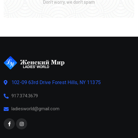
Don’t worry, we don’t spam
102-09 63rd Drive Forest Hills, NY 11375
917.374.3679
ladiesworld@gmail.com