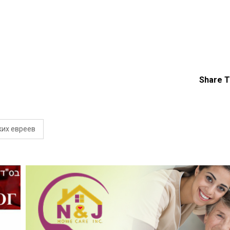
Share T
ких евреев