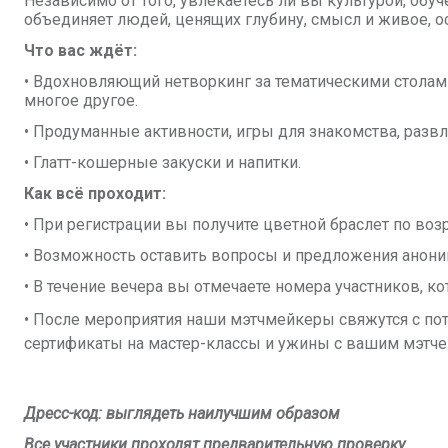
Независимо от того, увлекаетесь ли вы культурой, обу
объединяет людей, ценящих глубину, смысл и живое, 
Что вас ждёт:
• Вдохновляющий нетворкинг за тематическими столами 
многое другое.
• Продуманные активности, игры для знакомства, развл
• Глатт-кошерные закуски и напитки.
Как всё проходит:
• При регистрации вы получите цветной браслет по воз
• Возможность оставить вопросы и предложения аноним
• В течение вечера вы отмечаете номера участников, к
• После мероприятия наши мэтчмейкеры свяжутся с п
сертификаты на мастер-классы и ужины с вашим мэтче
Дресс-код: выглядеть наилучшим образом
Все участники проходят предварительную проверку.