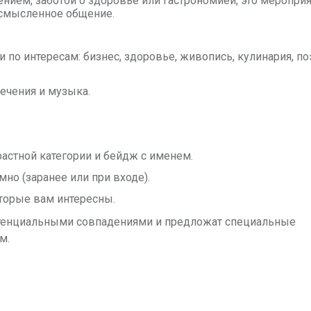
чением, заботой о здоровье или гастрономией, это меропри
осмысленное общение.
по интересам: бизнес, здоровье, живопись, кулинария, по
ечения и музыка.
растной категории и бейдж с именем.
но (заранее или при входе).
оторые вам интересны.
отенциальными совпадениями и предложат специальные
м.