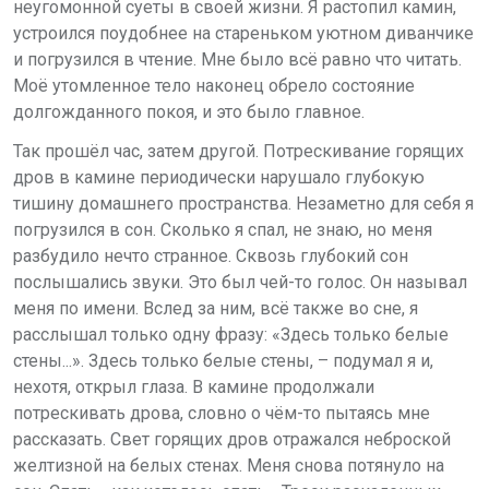
неугомонной суеты в своей жизни. Я растопил камин,
устроился поудобнее на стареньком уютном диванчике
и погрузился в чтение. Мне было всё равно что читать.
Моё утомленное тело наконец обрело состояние
долгожданного покоя, и это было главное.
Так прошёл час, затем другой. Потрескивание горящих
дров в камине периодически нарушало глубокую
тишину домашнего пространства. Незаметно для себя я
погрузился в сон. Сколько я спал, не знаю, но меня
разбудило нечто странное. Сквозь глубокий сон
послышались звуки. Это был чей-то голос. Он называл
меня по имени. Вслед за ним, всё также во сне, я
расслышал только одну фразу: «Здесь только белые
стены...». Здесь только белые стены, – подумал я и,
нехотя, открыл глаза. В камине продолжали
потрескивать дрова, словно о чём-то пытаясь мне
рассказать. Свет горящих дров отражался неброской
желтизной на белых стенах. Меня снова потянуло на