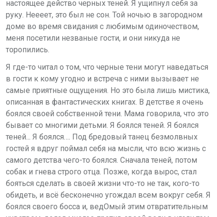
настоящее действо черных теней. Я ущипнул себя за
руку. Неееет, это был не сон. Той ночью в загородном
доме во время свидания с любимым одиночеством,
меня посетили незваные гости, и они никуда не
торопились.
Я где-то читал о том, что черные тени могут наведаться
в гости к кому угодно и встреча с ними вызывает не
самые приятные ощущения. Но это была лишь мистика,
описанная в фантастических книгах. В детстве я очень
боялся своей собственной тени. Мама говорила, что это
бывает со многими детьми. Я боялся теней. Я боялся
теней... Я боялся…. Под бредовый танец безмолвных
гостей я вдруг поймал себя на мысли, что всю жизнь с
самого детства чего-то боялся. Сначала теней, потом
собак и гнева строго отца. Позже, когда вырос, стал
бояться сделать в своей жизни что-то не так, кого-то
обидеть, и всё бесконечно угождал всем вокруг себя. Я
боялся своего босса и, ведОмый этим отвратительным