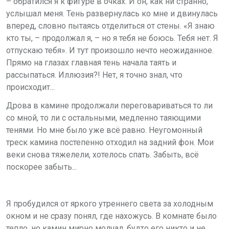
– обратился я к фигуре в очках. И он, как ни странно,
услышал меня. Тень развернулась ко мне и двинулась
вперед, словно пытаясь отделиться от стены. «Я знаю
кто ты, – продолжал я, – но я тебя не боюсь. Тебя нет. Я
отпускаю тебя». И тут произошло нечто неожиданное.
Прямо на глазах главная тень начала таять и
рассыпаться. Иллюзия?! Нет, я точно знал, что
происходит...
Дрова в камине продолжали переговариваться то ли
со мной, то ли с остальными, медленно таяющими
тенями. Но мне было уже всё равно. Неугомонный
треск камина постепенно отходил на задний фон. Мои
веки снова тяжелели, хотелось спать. Забыть, всё
поскорее забыть...
Я пробудился от яркого утреннего света за холодным
окном и не сразу понял, где нахожусь. В комнате было
тепло, но камин мирно молчал, будто его никто и не