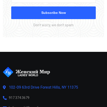
Subscribe Now
Don’t worry, we don’t spam
102-09 63rd Drive Forest Hills, NY 11375
917.374.3679