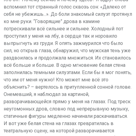
вспомнил тот странный голос сквозь сон: «Далеко от
себя не убежишь...». До боли знакомый силуэт протянул
ко мне руки. “Говорящие” дрова в камине
потрескивали всё сильнее и сильнее. Холодный пот
проступил у меня на лбу, а сердце так и норовило
выпрыгнуть из груди. Я опять зажмурился что было
сил, но открыв глаза, обнаружил, что мужская тень уже
раздвоилась и продолжала множиться. Их становилось
всё больше и больше. В одно мгновение белая стена
заполнилась темными силуэтами. Если бы я мог понять,
что им от меня нужно! Кто может мне всё это
объяснить? – вертелось в притупленной сонной голове.
Онемевший, я наблюдал за картиной,
разворачивающейся прямо у меня на глазах. Под треск
неугомонных дров, словно под непрерывную музыку,
статичные фигуры медленно начинали раскачиваться.
И вот уже белая стена на глазах превратилась в
театральную сцену, на которой разворачивается