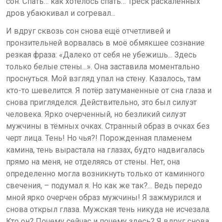
сон. Спать… как хотелось спать… Треск раскаленных
дров убаюкивал и согревал...
И вдруг сквозь сон снова ещё отчетливей и
пронзительней ворвалась в моё обмякшее сознание
резкая фраза: «Далеко от себя не убежишь... Здесь
только белые стены...». Она заставила моментально
проснуться. Мой взгляд упал на стену. Казалось, там
кто-то шевелится. Я потёр затуманенные от сна глаза и
снова
пригляделся
. Действительно, это был силуэт
человека. Ярко очерченный, но безликий силуэт
мужчины в тёмных очках. Странный образ в очках без
черт лица. Тень! Но чья?! Порожденная пламенем
камина, тень вырастала на глазах, будто надвигалась
прямо на меня, не отделяясь от стены. Нет, она
определенно могла возникнуть только от каминного
свечения, – подумал я. Но как же так?... Ведь передо
мной ярко очерчен образ мужчины! Я зажмурился и
снова открыл глаза. Мужская тень никуда не исчезала.
Кто он? Почему сейчас и почему здесь? Я вдруг снова