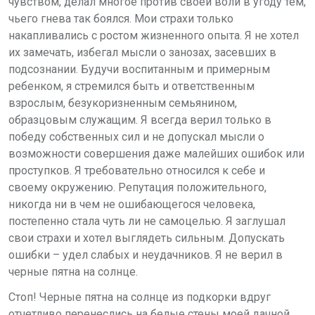
чувством, делал многое против своей воли в угоду тем,
чьего гнева так боялся. Мои страхи только
накапливались с ростом жизненного опыта. Я не хотел
их замечать, избегал мысли о занозах, засевших в
подсознании. Будучи воспитанным и примерным
ребенком, я стремился быть и ответственным
взрослым, безукоризненным семьянином,
образцовым служащим. Я всегда верил только в
победу собственных сил и не допускал мысли о
возможности совершения даже малейших ошибок или
проступков. Я требовательно относился к себе и
своему окружению. Репутация положительного,
никогда ни в чем не ошибающегося человека,
постепенно стала чуть ли не самоцелью. Я заглушал
свои страхи и хотел выглядеть сильным. Допускать
ошибки – удел слабых и неудачников. Я не верил в
черные пятна на солнце.
Стоп! Черные пятна на солнце из подкорки вдруг
отчетливо перенеслись на белые стены моей дачной