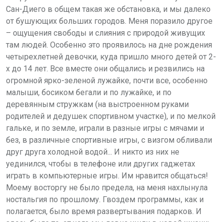
Сан-Диего в общем такая же обстановка, и мы далеко
от бушующих больших городов. Меня поразило другое
– ощущения свободы и слияния с природой живущих
там людей. Особенно это проявилось на дне рождения
четырехлетней девочки, куда пришло много детей от 2-
х до 14 лет. Все вместе они общались и резвились на
огромной ярко-зеленой лужайке, почти все, особенно
малыши, босиком бегали и по лужайке, и по
деревянным стружкам (на выстроенном руками
родителей и дедушек спортивном участке), и по мелкой
гальке, и по земле, играли в разные игры с мячами и
без, в различные спортивные игры, с визгом обливали
друг друга холодной водой... И никто из них не
уединился, чтобы в телефоне или других гаджетах
играть в компьютерные игры. Им нравится общаться!
Моему восторгу не было предела, на меня нахлынула
ностальгия по прошлому. Гвоздем программы, как и
полагается, было время развертывания подарков. И