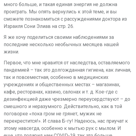
много больше, и такая единая энергия не должна
проиграть. Мы опять вернулись к этой теме, и вы
сможете познакомиться с рассуждениями доктора из
Израиля Сони Элиав на стр. 26.
Я же хочу поделиться своими наблюдениями за
последние несколько необычных месяцев нашей
жизни.
Первое, что мне нравится от наследства, оставляемого
пандемией – так это долгожданная гигиена, как личная,
так и повсеместная, особенно в медицинских
учреждениях и общественных местах – магазинах,
кафе, ресторанах, казино, салонах и т. д. Кое-где с
дезинфекцией даже чрезмерно переусердствуют – до
смешного и неразумного. Действительно, как в той
поговорке «пока гром не грянет, мужик не
перекрестится!». И слава Б-гу! Надеюсь, нас приучат к
этому навсегда, особенно к мытью рук с мылом. И
еще, что подарил нам
COVID
-19, так это больше