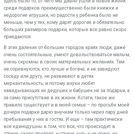
здесь было то, от чего мы давно ушли в новой жизни:
среди подарков преимущественно были книжки и
недорогие игрушки, но радости у ребенка было не
меньше, чем у тех, кому дарят дорогие и обязательно
больших размеров подарки, которые все равно скоро
приедаются.
В этих далеких от больших городов краях люди, даже
очень состоятельные, умеют довольствоваться малым,
очень скромны в своих материальных желаниях. Там
не соревнуются, кто лучше и богаче, и не завидуют
соседу или другу, не развивают в детях
меркантильность, и потому внуки любят
наведывающих их дедушек и бабушек не за подарки, а
за само присутствие в их жизни. Кстати, такое же
правило существует и в моей семье – по просьбе моей
дочери подарки дарю внучкам только через пару дней
пребывания у них в гостях. И еще – там практически
все единодушны в том, что всё, что происходит в
стране, скоро пройдет, и страна, хоть и не сразу, но