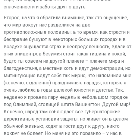
сплоченности и заботы друг о друге.
Второе, на что я обратила внимание, так это ощущение,
что мир вокруг нас разделился на две
противоположные половины: в то время, как страсти и
бесправие бушуют в некоторых больших городах и в
воздухе ощущается страх и неопределенность, вдали от
этих эпицентров безумия стоит такая тишина и покой,
будто ты совсем на другой планете – планете мира и
благоденствия, а местами хоть и идут демонстрации, но
митингующие ведут себя так мирно, что напомнили мне
(конечно, отдаленно) праздничные парады, которые я
очень любила в годы далекой юности и детства. Так,
недавно я провела пару недель в небольшом городке
под Олимпией, столицей штата Вашингтон. Другой мир!
Конечно, народ там соблюдает все губернаторские
директивные установки защиты, но живет он в целом
обычной жизнью, ходят в гости друг к другу, никто
вокруг не болеет. Но меня ни это поразило – у нас в