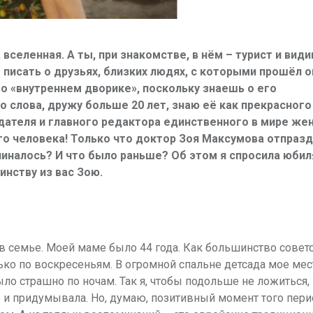
вселенная. А ты, при знакомстве, в нём – турист и види
писать о друзьях, близких людях, с которыми прошёл о
во «внутреннем дворике», поскольку знаешь о его
о слова, дружу больше 20 лет, знаю её как прекрасного
здателя и главного редактора единственного в мире же
ого человека! Только что доктор Зоя Максумова отпраз
чиналось? И что было раньше? Об этом я спросила юбил
нству из вас Зою.
 в семье. Моей маме было 44 года. Как большинство совет
лько по воскресеньям. В огромной спальне детсада мое мес
было страшно по ночам. Так я, чтобы подольше не ложиться,
 и придумывала. Но, думаю, позитивный момент того пери