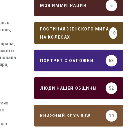
МОЯ ИММИГРАЦИЯ
6
шь в
ГОСТИНАЯ ЖЕНСКОГО МИРА
гонь,
10
НА КОЛЕСАХ
 врача,
нского
дновала
ПОРТРЕТ С ОБЛОЖКИ
53
яра,
ЛЮДИ НАШЕЙ ОБЩИНЫ
52
ских
то
КНИЖНЫЙ КЛУБ BJW
10
ода