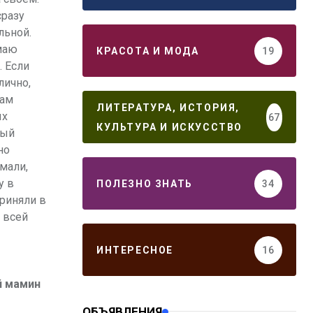
сразу
льной.
имаю
КРАСОТА И МОДА
19
. Если
лично,
там
ЛИТЕРАТУРА, ИСТОРИЯ,
ых
67
КУЛЬТУРА И ИСКУССТВО
рый
но
мали,
у в
ПОЛЕЗНО ЗНАТЬ
34
приняли в
 всей
ИНТЕРЕСНОЕ
16
й мамин
ОБЪЯВЛЕНИЯ