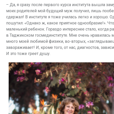
– Да, я сразу после первого курса института вышла з
моих родителей мой будущий муж получил, лишь пообеща
сдержал! В институте я тоже училась легко и хорошо. 
пошутил: «Однако ж, какое приятное однообразие!». Что
маленький ребенок. Гораздо интереснее стало, когда р
в Таджикском госмединституте. Мне очень нравилась ме
много моей любимой физики, во-вторых, «заглядываеш
завораживает! И, кроме того, от нас, диагностов, зави
И это тоже греет душу.