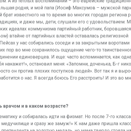
вом. А из теплых воспоминаний – это еврейские традицион
ольшая родня, и мой папа (Иосиф Максумов – мужской пар
 брат известного на то время во многих городах региона 
адициях, и даже мы, дети, слушали его с удовольствием. 
оких идеалах коммунизма партийный работник, боровшаяся
ом) втайне от партийных властей оставалась религиозной
Пейсах у нас собирались соседи и за закрытыми воротами
сих пор во мне сохранилось ощущение чего-то таинственно
динении единоверцев. И еще: часто вспоминается, как од
тебя накажет!», остановил меня: «Запомни, доченька, Б-г ник
осто он против плохих поступков людей». Вот так я и выро
ботится о нас. Я всегда боюсь Его расстроить! И это во мн
ть врачом и в каком возрасте?
ематику и собиралась идти на физмат. Но после 7-го класс
и в медучилище и сразу же замуж!» К нам даже пришла кла
претендента на золотую медаль, но мама твердо стояла на