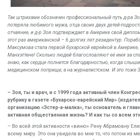
Так штрихами обозначен профессиональный путь д-ра Зои
потеряла любимого мужа, отца своих двух детей-подростк
отчаяние, и д-р Зоя подтверждает в Америке свой дипл
этот раз американской – 6 долгих лет резидентур. Пора
Максумова стала первой бухарской еврейкой в Америке,
Манхэттене! Сколько людей благословляют её имя за спа
знаю, как сердце полнится благодарностью, когда слыш
медицинском поприще, а на журналистском. И это тоже З
– Зоя, ты и врач, и с 1999 года активный член Конг
рубрику в газете «Бухарско-еврейский Мир» (издате
организацию «Эстер-а-малка», ты основатель и глав
активная общественная жизнь? И как ты со всем э
– Во всей этой активности «виню» Рену Абрамовну Ели
всему миру. Это она увидела во мне то, что потом из 