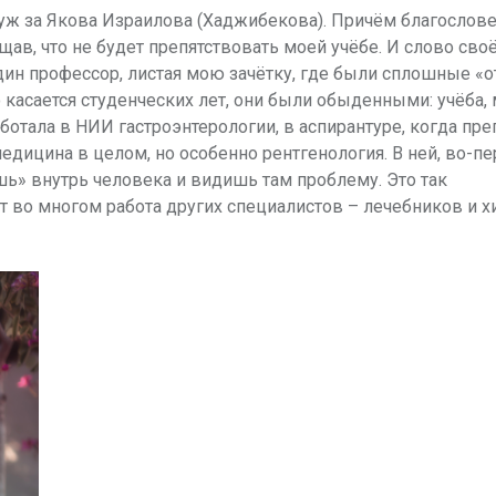
амуж за Якова Израилова (Хаджибекова). Причём благослов
в, что не будет препятствовать моей учёбе. И слово своё
Один профессор, листая мою зачётку, где были сплошные «о
 касается студенческих лет, они были обыденными: учёба, 
аботала в НИИ гастроэнтерологии, в аспирантуре, когда пр
дицина в целом, но особенно рентгенология. В ней, во-пе
ь» внутрь человека и видишь там проблему. Это так
сит во многом работа других специалистов – лечебников и х