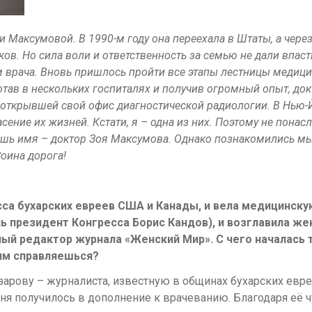
 Максумовой. В 1990-м году она переехала в Штаты, а через
ов. Но сила воли и ответственность за семью не дали впаст
ом врача. Вновь пришлось пройти все этапы лестницы медиц
ботав в нескольких госпиталях и получив огромный опыт, до
 открывшей свой офис диагностической радиологии. В Нью-
сение их жизней. Кстати, я – одна из них. Поэтому не пона
ишь имя – доктор Зоя Максумова. Однако познакомились мы
оина дорога!
ресса бухарских евреев США и Канады, и вела медицинску
ль президент Конгресса Борис Кандов), и возглавила ж
ный редактор журнала «Женский Мир». С чего началась 
тим справляешься?
зарову – журналиста, известную в общинах бухарских евре
меня получилось в дополнение к врачеванию. Благодаря её 