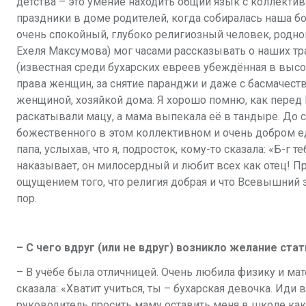
детства – это умение находить общий язык с коллекти
праздники в доме родителей, когда собиралась наша б
очень спокойный, глубоко религиозный человек, родной
Ехеля Максумова) мог часами рассказывать о наших тр
(известная среди бухарских евреев убеждённая в выс
права женщин, за снятие паранджи и даже с басмачеств
женщиной, хозяйкой дома. Я хорошо помню, как перед 
раскатывали мацу, а мама выпекала её в тандыре. До 
божественного в этом коллективном и очень добром е
папа, услыхав, что я, подросток, кому-то сказала: «Б-г 
наказывает, он милосердный и любит всех как отец! Пр
ощущением того, что религия добрая и что Всевышний за
пор.
– С чего вдруг (или не вдруг) возникло желание ста
– В учёбе была отличницей. Очень любила физику и мат
сказала: «Хватит учиться, ты – бухарская девочка. Ид
руководитель просить маму оставить меня в школе как 