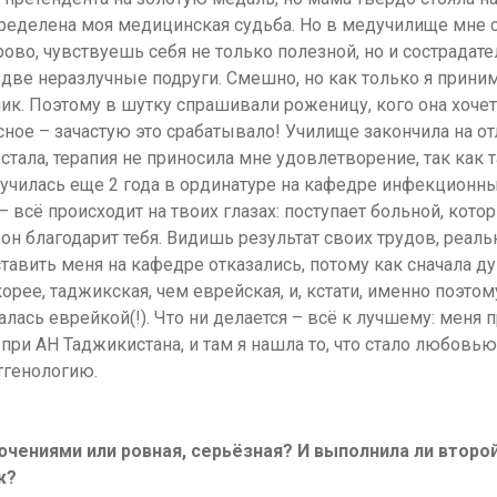
пределена моя медицинская судьба. Но в медучилище мне 
ово, чувствуешь себя не только полезной, но и сострадате
две неразлучные подруги. Смешно, но как только я прин
чик. Поэтому в шутку спрашивали роженицу, кого она хочет
сное – зачастую это срабатывало! Училище закончила на от
стала, терапия не приносила мне удовлетворение, так как 
училась еще 2 года в ординатуре на кафедре инфекционн
всё происходит на твоих глазах: поступает больной, кото
он благодарит тебя. Видишь результат своих трудов, реаль
тавить меня на кафедре отказались, потому как сначала ду
орее, таджикская, чем еврейская, и, кстати, именно поэтом
лась еврейкой(!). Что ни делается – всё к лучшему: меня 
при АН Таджикистана, и там я нашла то, что стало любовью
тгенологию.
ючениями или ровная, серьёзная? И выполнила ли второ
ж?