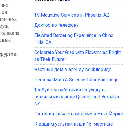
ение
 он
TV Mounting Services in Phoenix, AZ
тлично»,
Доктор по телефону
муж,
еподавала
Elevated Barbering Experience in Chino
рвых,
Hills, CA
Celebrate Your Grad with Flowers as Bright
ирургов.
as Their Future!
Частный дом в аренду во Флориде
Personal Math & Science Tutor San Diego
Требуются работники по уходу на
пожилыми районе Queens and Brooklyn
NY
Гостиница в частном доме в Нью-Йорке
К вашим услугам наши 15-местные