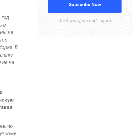
Subscribe Now
 год
Don’t worry, we don’t spam
ь в
ины на
ктор
Йорке. В
слышке
 не на
ю
енскую
такая
ев по
чуткому