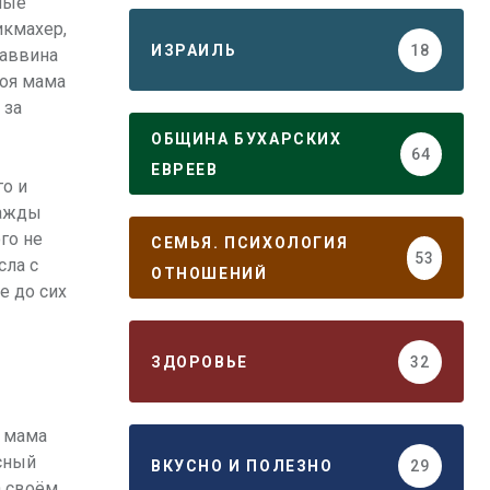
ные
икмахер,
ИЗРАИЛЬ
18
раввина
Моя мама
 за
ОБЩИНА БУХАРСКИХ
64
ЕВРЕЕВ
го и
нажды
ого не
СЕМЬЯ. ПСИХОЛОГИЯ
53
сла с
ОТНОШЕНИЙ
е до сих
ЗДОРОВЬЕ
32
а мама
ссный
ВКУСНО И ПОЛЕЗНО
29
 своём.