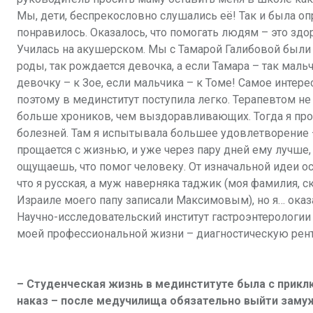
Мы, дети, беспрекословно слушались её! Так и была о
понравилось. Оказалось, что помогать людям – это здор
Училась на акушерском. Мы с Тамарой Галибовой были 
роды, так рождается девочка, а если Тамара – так маль
девочку – к Зое, если мальчика – к Томе! Самое интере
поэтому в мединститут поступила легко. Терапевтом не 
больше хроников, чем выздоравливающих. Тогда я про
болезней. Там я испытывала большее удовлетворение – 
прощается с жизнью, и уже через пару дней ему лучше, 
ощущаешь, что помог человеку. От изначальной идеи ос
что я русская, а муж наверняка таджик (моя фамилия, ск
Израиле моего папу записали Максимовым), но я… оказа
Научно-исследовательский институт гастроэнтерологии 
моей профессиональной жизни – диагностическую рен
– Студенческая жизнь в мединституте была с прикл
наказ – после медучилища обязательно выйти заму