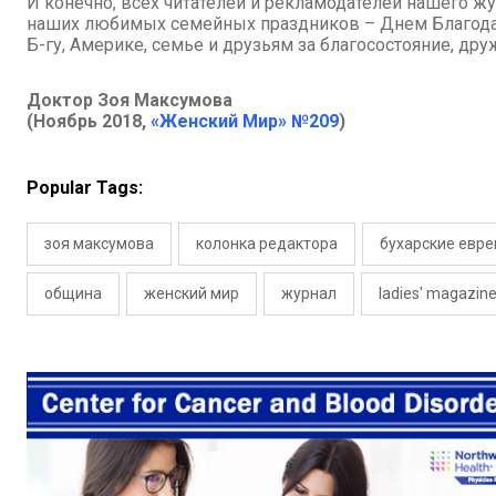
И конечно, всех читателей и рекламодателей нашего 
нашиx любимыx семейныx праздников – Днем Благодар
Б-гу, Америке, семье и друзьям за благосостояние, д
Доктор Зоя Максумова
(Ноябрь 2018,
«Женский Мир» №209
)
Popular Tags:
зоя максумова
колонка редактора
бухарские евре
община
женский мир
журнал
ladies' magazin