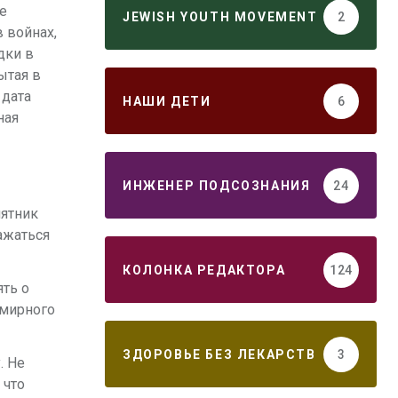
е
JEWISH YOUTH MOVEMENT
2
 войнах,
дки в
ытая в
 дата
НАШИ ДЕТИ
6
ная
ИНЖЕНЕР ПОДСОЗНАНИЯ
24
мятник
ажаться
КОЛОНКА РЕДАКТОРА
124
ть о
емирного
ЗДОРОВЬЕ БЕЗ ЛЕКАРСТВ
3
. Не
 что