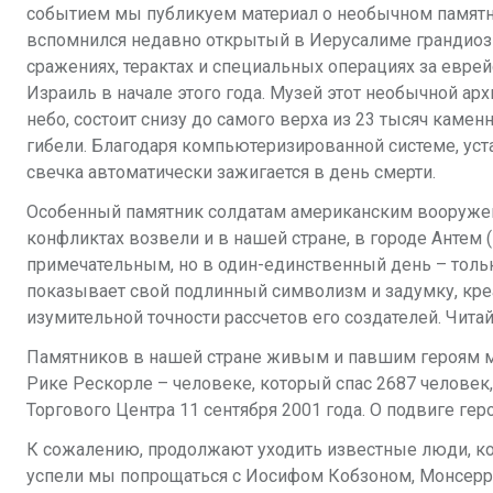
событием мы публикуем материал о необычном памятн
вспомнился недавно открытый в Иерусалиме грандиоз
сражениях, терактах и специальных операциях за еврей
Израиль в начале этого года. Музей этот необычной арх
небо, состоит снизу до самого верха из 23 тысяч каме
гибели. Благодаря компьютеризированной системе, ус
свечка автоматически зажигается в день смерти.
Особенный памятник солдатам американским вооруже
конфликтах возвели и в нашей стране, в городе Антем (
примечательным, но в один-единственный день – толь
показывает свой подлинный символизм и задумку, кр
изумительной точности рассчетов его создателей. Читайт
Памятников в нашей стране живым и павшим героям мно
Рике Рескорле – человеке, который спас 2687 челове
Торгового Центра 11 сентября 2001 года. О подвиге гер
К сожалению, продолжают уходить известные люди, ко
успели мы попрощаться с Иосифом Кобзоном, Монсеррат