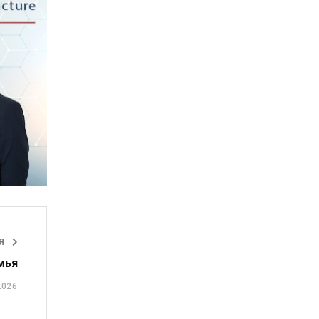
ЬЯ
мья
2026