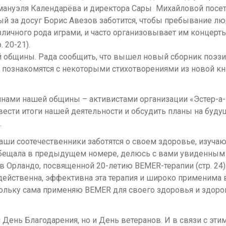
мануэля Календарёва и директора Сары Михайловой посе
ый за досуг Борис Авезов заботится, чтобы пребывание л
личного рода играми, и часто организовывает им концерты
 20-21).
 общины. Рада сообщить, что вышел новый сборник поэз
познакомятся с некоторыми стихотворениями из новой кни
инами нашей общины – активистами организации «Эстер-а
сти итоги нашей деятельности и обсудить планы на будущ
.
аши соотечественники заботятся о своем здоровье, изучаю
обещала в предыдущем номере, д
елюсь с вами увиденным
рландо, посвященной 20-летию BEMER-терапии (стр. 24).
ейственна, эффективна эта терапия и широко применима 
кольку сама применяю BEMER для своего здоровья и здоро
ень Благодарения, но и День ветеранов. И в связи с эти