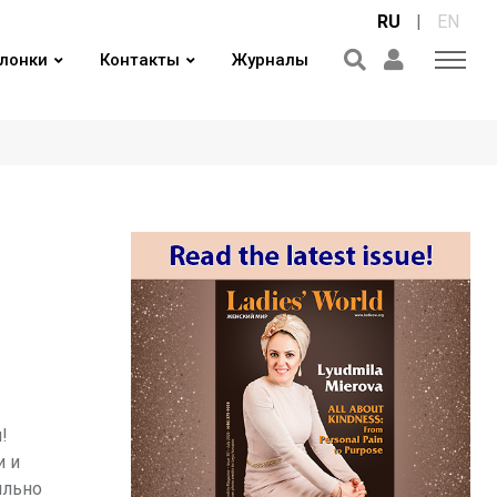
RU
|
EN
лонки
Контакты
Журналы
!
и и
ильно