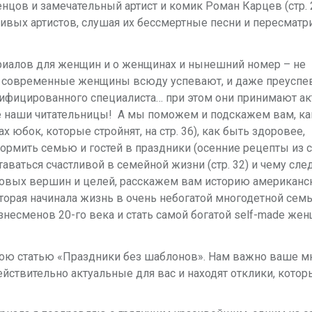
цов и замечательный артист и комик Роман Карцев (стр. 2
ивых артистов, слушая их бессмертные песни и пересматр
риалов для женщин и о женщинах
и нынешний номер – не
ня современные женщины всюду успевают, и даже преуспе
лифицированного специалиста… при этом они принимают а
ие наши читательницы! А мы поможем и подскажем вам, ка
 юбок, которые стройнят, на стр. 36), как быть здоровее,
акормить семью и гостей в праздники (осенние рецепты из
ставаться счастливой в семейной жизни (стр. 32) и чему сле
е новых вершин и целей, расскажем вам историю американс
оторая начинала жизнь в очень небогатой многодетной сем
знесменов 20-го века и стать самой богатой self-made же
 мою статью «Праздники без шаблонов». Нам важно ваше м
ействительно актуальные для вас и находят отклики, кото