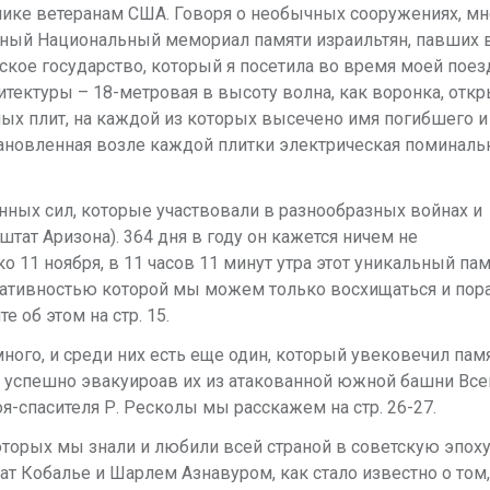
ике ветеранам США. Говоря о необычных сооружениях, мн
ный Национальный мемориал памяти израильтян, павших в
ское государство, который я посетила во время моей поез
итектуры – 18-метровая в высоту волна, как воронка, откр
нных плит, на каждой из которых высечено имя погибшего и
тановленная возле каждой плитки электрическая поминаль
нных сил,
которые участвовали в разнообразных войнах и
штат Аризона). 364 дня в году он кажется ничем не
ко
11 ноября, в 11 часов 11 минут утра этот уникальный па
еативностью которой мы можем только восхищаться и пор
е об этом на стр. 15.
го, и среди них есть еще один, который увековечил памя
к, успешно эвакуироав их из атакованной южной башни Вс
оя-спасителя Р. Ресколы мы расскажем на стр. 26-27.
торых мы знали и любили всей страной в советскую эпоху
 Кобалье и Шарлем Азнавуром, как стало известно о том,