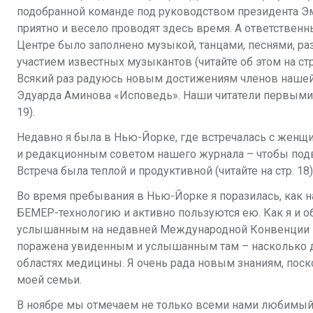
подобранной команде под руководством президента Э
приятно и весело проводят здесь время. А ответственн
Центре было заполнено музыкой, танцами, песнями, раз
участием известных музыкантов (читайте об этом на стр.
Всякий раз радуюсь новым достижениям членов нашей
Эдуарда Аминова «Исповедь». Наши читатели первыми 
19).
Недавно я была в Нью-Йорке, где встречалась с женщ
и редакционным советом нашего журнала – чтобы подве
Встреча была теплой и продуктивной (читайте на стр. 18)
Во время пребывания в Нью-Йорке я поразилась, как н
БЕМЕР-технологию и активно пользуются ею. Как я и 
услышанным на недавней Международной Конвенции в О
поражена увиденным и услышанным там – насколько д
областях медицины. Я очень рада новым знаниям, пос
моей семьи.
В ноябре мы отмечаем не только всеми нами любимый Д