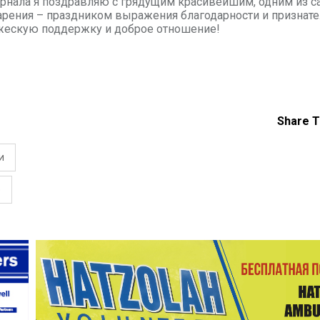
журнала я поздравляю с грядущим красивейшим, одним из 
ения – праздником выражения благодарности и признате
ружескую поддержку и доброе отношение!
Share T
и
e