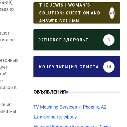
8-29).
THE JEWISH WOMAN’S
ивая их
SOLUTION: QUESTION AND
43
ANSWER COLUMN
вают,
ктивное
ЖЕНСКОЕ ЗДОРОВЬЕ
3
к
 сезонных
дует
КОНСУЛЬТАЦИЯ ЮРИСТА
14
кой
ье
нщиной в
ОБЪЯВЛЕНИЯ
нение,
TV Mounting Services in Phoenix, AZ
рыми мы
Доктор по телефону
Elevated Barbering Experience in Chino