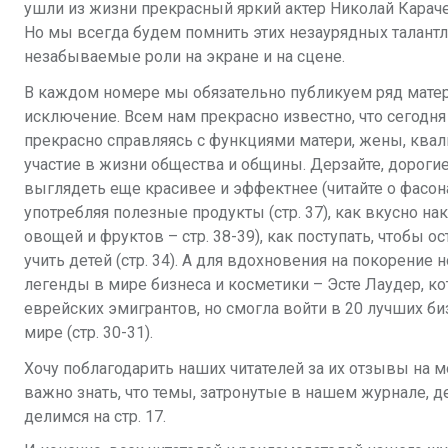
ушли из жизни прекрасный яркий актер Николай Карачен
Но мы всегда будем помнить этих незаурядных талантл
незабываемые роли на экране и на сцене.
В каждом номере мы обязательно публикуем ряд мате
исключение. Всем нам прекрасно известно, что сегод
прекрасно справляясь с функциями матери, жены, ква
участие в жизни общества и общины. Дерзайте, дорог
выглядеть еще красивее и эффектнее (читайте о фасонах
употребляя полезные продукты (стр. 37), как вкусно н
овощей и фруктов – стр. 38-39), как поступать, чтобы о
учить детей (стр. 34). А для вдохновения на покорени
легенды в мире бизнеса и косметики – Эсте Лаудер, к
еврейских эмигрантов, но смогла войти в 20 лучших би
мире (стр. 30-31).
Хочу поблагодарить наших читателей за их отзывы на
важно знать, что темы, затронутые в нашем журнале, д
делимся на стр. 17.