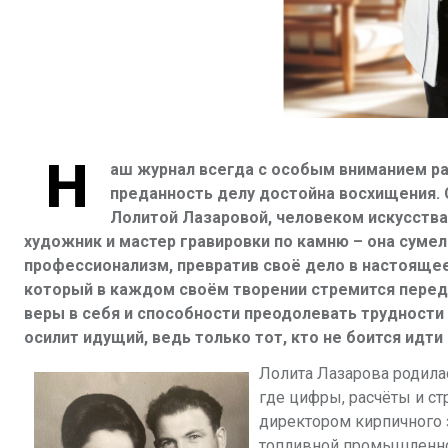
Н
аш журнал всегда с особым вниманием ра
преданность делу достойна восхищения. 
Лолитой Лазаровой, человеком искусства,
художник и мастер гравировки по камню – она сумел
профессионализм, превратив своё дело в настоящее 
который в каждом своём творении стремится передат
веры в себя и способности преодолевать трудности
осилит идущий, ведь только тот, кто не боится идти
Лолита Лазарова родилас
где цифры, расчёты и с
директором кирпичного 
топливной промышленно