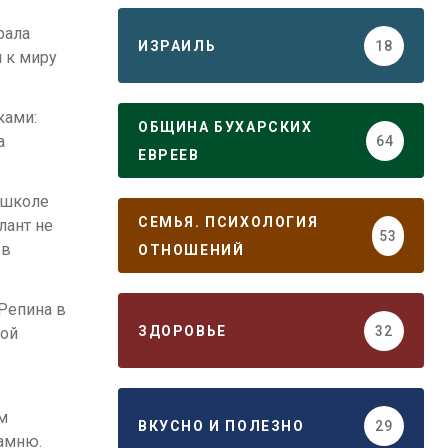
рала
ИЗРАИЛЬ
18
я к миру
ками:
ОБЩИНА БУХАРСКИХ
а
64
ЕВРЕЕВ
й школе
СЕМЬЯ. ПСИХОЛОГИЯ
лант не
53
 в
ОТНОШЕНИЙ
Репина в
ЗДОРОВЬЕ
32
шой
м
ВКУСНО И ПОЛЕЗНО
29
камню.