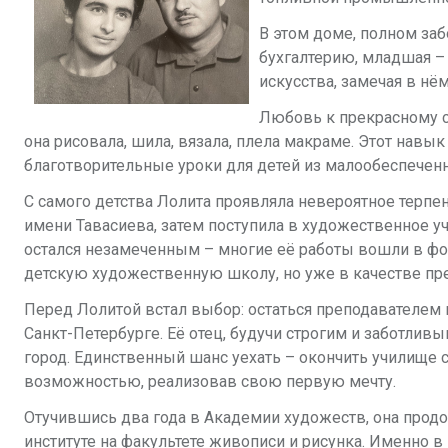
В этом доме, полном заб
бухгалтерию, младшая – 
искусства, замечая в нё
Любовь к прекрасному с
она рисовала, шила, вязала, плела макраме. Этот навы
благотворительные уроки для детей из малообеспечен
С самого детства Лолита проявляла невероятное терпен
имени Тавасиева, затем поступила в художественное уч
остался незамеченным – многие её работы вошли в фо
детскую художественную школу, но уже в качестве пр
Перед Лолитой встал выбор: остаться преподавателем
Санкт-Петербурге. Её отец, будучи строгим и заботливы
город. Единственный шанс уехать – окончить училище 
возможностью, реализовав свою первую мечту.
Отучившись два года в Академии художеств, она прод
институте на факультете живописи и рисунка. Именно в