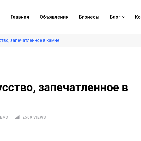
Главная
Объявления
Бизнесы
Блог
Ко
ство, запечатленное в камне
усство, запечатленное в
READ
2509 VIEWS