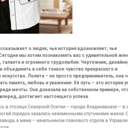
ссказывает о людях, чья история вдохновляет, чья
Сегодня мы хотим познакомить вас с удивительной же
 таланта и огромного трудолюбия. Чертежник, дизайне
а объединить в себе тонкое чувство прекрасного и
искусство. Лолита – не просто предприниматель, она ч
ь память, любовь и уважение. Её путь – это история у
 ради мечты. Она доказала на собственном примере, чт
 вперед, достигает настоящего успеха.
ь в столице Северной Осетии – городе Владикавказе – в 
трогий порядок казались неизменными спутниками жизни. 
завода, а мама – начальником планового отдела в Управле
сти.