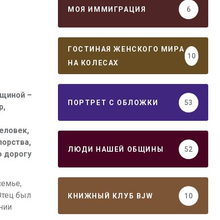
МОЯ ИММИГРАЦИЯ
6
ГОСТИНАЯ ЖЕНСКОГО МИРА
10
НА КОЛЕСАХ
нщиной –
ПОРТРЕТ С ОБЛОЖКИ
53
р,
еловек,
порства,
ЛЮДИ НАШЕЙ ОБЩИНЫ
52
о дорогу
семье,
Отец был
КНИЖНЫЙ КЛУБ BJW
10
нии