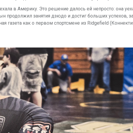
ехала в Америку. Это решение далось ей непросто: она уех
 Сын продолжил занятия дзюдо и достиг больших успехов, 
ая газета как о первом спортсмене из Ridgefield (Коннектик