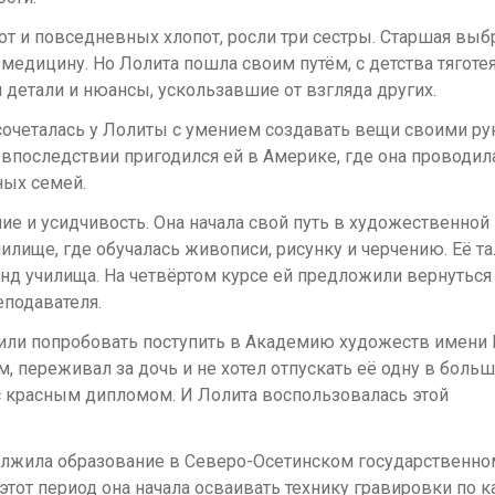
от и повседневных хлопот, росли три сестры. Старшая выб
медицину. Но Лолита пошла своим путём, с детства тяготе
м детали и нюансы, ускользавшие от взгляда других.
очеталась у Лолиты с умением создавать вещи своими ру
к впоследствии пригодился ей в Америке, где она проводил
ных семей.
ие и усидчивость. Она начала свой путь в художественно
илище, где обучалась живописи, рисунку и черчению. Её та
нд училища. На четвёртом курсе ей предложили вернуться
еподавателя.
 или попробовать поступить в Академию художеств имени 
м, переживал за дочь и не хотел отпускать её одну в боль
с красным дипломом. И Лолита воспользовалась этой
олжила образование в Северо-Осетинском государственно
 этот период она начала осваивать технику гравировки по 