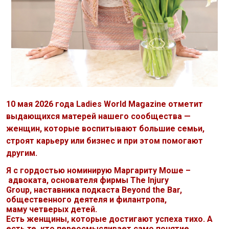
10 мая 2026 года
Ladies World Magazine
отметит
выдающихся матерей нашего сообщества —
женщин, которые воспитывают большие семьи,
строят карьеру или бизнес и при этом помогают
другим.
Я с гордостью номинирую Маргариту Моше –
a
двоката, основателя фирмы
The Injury
Group
,
наставника подкаста
Beyond the Bar
,
общественного деятеля и филантропа,
мам
у
четверых детей.
Есть женщины, которые достигают успеха тихо. А
есть те, кто переосмысливает само понятие