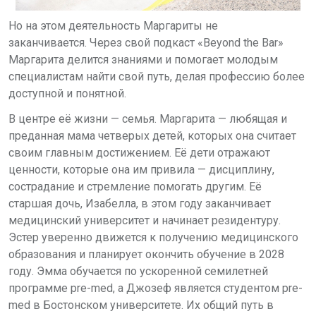
Но на этом деятельность Маргариты не
заканчивается.
Через свой подкаст «
Beyond the Bar
»
Маргарита делится знаниями и помогает молодым
специалистам найти свой путь, делая профессию более
доступной и понятной.
В центре её жизни — семья.
Маргарита — любящая и
преданная мама четверых детей, которых она считает
своим главным достижением.
Её дети отражают
ценности, которые она им привила — дисциплину,
сострадание и стремление помогать другим.
Её
старшая дочь, Изабелла, в этом году заканчивает
медицинский университет и начинает резидентуру.
Эстер уверенно движется к получению медицинского
образования и планирует окончить обучение в 2028
году. Эмма обучается по ускоренной семилетней
программе
pre
-
med
, а Джозеф является студентом
pre
-
med
в Бостонском университете.
Их общий путь в