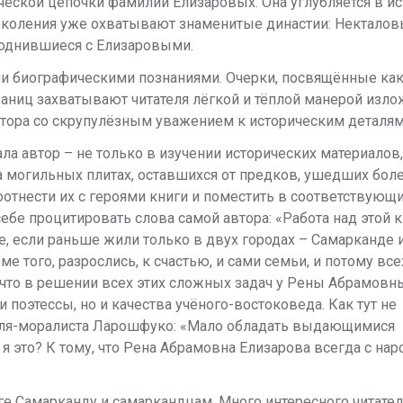
ческой цепочки фамилии Елизаровых. Она углубляется в и
поколения уже охватывают знаменитые династии: Некталов
роднившиеся с Елизаровыми.
и биографическими познаниями. Очерки, посвящённые ка
аниц захватывают читателя лёгкой и тёплой манерой изло
автора со скрупулёзным уважением к историческим деталям
ла автор – не только в изучении исторических материалов,
 могильных плитах, оставшихся от предков, ушедших боле
отнести их с героями книги и поместить в соответствующи
себе процитировать слова самой автора: «Работа над этой 
е, если раньше жили только в двух городах – Самарканде 
е того, разрослись, к счастью, и сами семьи, и потому все
 что в решении всех этих сложных задач у Рены Абрамовн
и поэтессы, но и качества учёного-востоковеда. Как тут не
еля-моралиста Ларошфуко: «Мало обладать выдающимися
я это? К тому, что Рена Абрамовна Елизарова всегда с нар
е Самарканду и самаркандцам. Много интересного читател