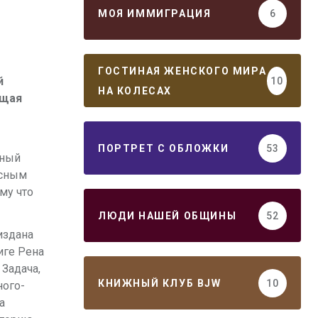
МОЯ ИММИГРАЦИЯ
6
ГОСТИНАЯ ЖЕНСКОГО МИРА
й
10
НА КОЛЕСАХ
ющая
ПОРТРЕТ С ОБЛОЖКИ
53
нный
асным
му что
ЛЮДИ НАШЕЙ ОБЩИНЫ
52
издана
иге Рена
Задача,
КНИЖНЫЙ КЛУБ BJW
10
ного-
а