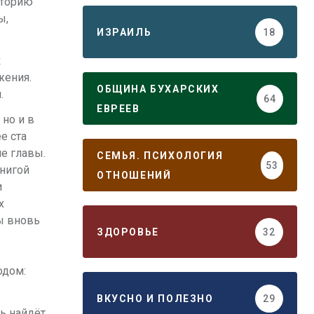
сторию
ы,
ИЗРАИЛЬ
18
к
жения.
ОБЩИНА БУХАРСКИХ
.
64
ЕВРЕЕВ
 но и в
е ста
е главы.
СЕМЬЯ. ПСИХОЛОГИЯ
53
книгой
ОТНОШЕНИЙ
и
х
ы вновь
ЗДОРОВЬЕ
32
одом:
ВКУСНО И ПОЛЕЗНО
29
ь найдёт