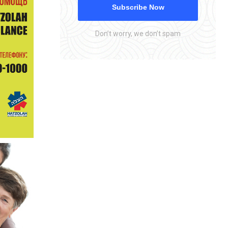
Subscribe Now
Don’t worry, we don’t spam