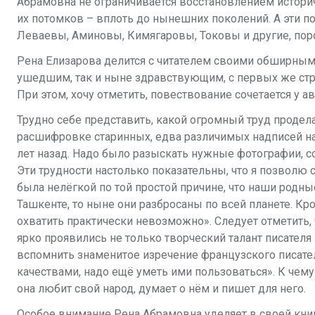
Абрамовна не ограничивается восстановлением истори
их потомков – вплоть до нынешних поколений. А эти 
Леваевы, Аминовы, Кимягаровы, Токовы и другие, по
Рена Елизарова делится с читателем своими обширным
ушедшим, так и ныне здравствующим, с первых же стр
При этом, хочу отметить, повествование сочетается у 
Трудно себе представить, какой огромный труд продела
расшифровке старинных, едва различимых надписей на
лет назад. Надо было разыскать нужные фотографии, со
Эти трудности настолько показательны, что я позволю 
была нелёгкой по той простой причине, что наши родны
Ташкенте, то ныне они разбросаны по всей планете. Кром
охватить практически невозможно». Следует отметить,
ярко проявились не только творческий талант писателя 
вспомнить знаменитое изречение французского писат
качествами, надо ещё уметь ими пользоваться». К чему 
она любит свой народ, думает о нём и пишет для него.
Особое внимание Рена Абрамовна уделяет в своей книг