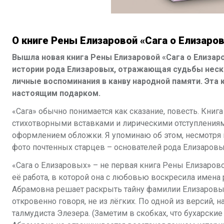
О книге Рены Елизаровой «Сага о Елизаро
Вышла новая книга Рены Елизаровой «Сага о Елизар
истории рода Елизаровых, отражающая судьбы неск
личные воспоминания в канву народной памяти. Эта 
настоящим подарком.
«Сага» обычно понимается как сказание, повесть. Книг
стихотворными вставками и лирическими отступлениями
оформлением обложки. Я упоминаю об этом, несмотря н
фото почтенных старцев – основателей рода Елизаровых
«Сага о Елизаровых»
– не первая книга Рены Елизарово
её работа, в которой она с любовью воскресила имена р
Абрамовна решает раскрыть тайну фамилии Елизаровых:
откровенно говоря, не из лёгких. По одной из версий, 
талмудиста Элезера. (Заметим в скобках, что бухарские