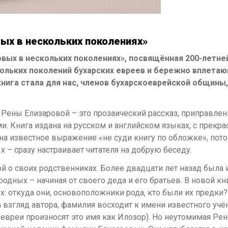
вых в нескольких поколениях»
овых в нескольких поколениях», посвящённая 200-летне
ольких поколений бухарских евреев и бережно вплета
книга стала для нас, членов бухарскоеврейской общины,
а Рены Елизаровой – это прозаический рассказ, приправле
. Книга издана на русском и английском языках, с прекр
а известное выражение «не суди книгу по обложке», пото
 – сразу настраивает читателя на добрую беседу.
й о своих родственниках. Более двадцати лет назад была 
одных – начиная от своего деда и его братьев. В новой кн
 откуда они, основоположники рода, кто были их предки? 
на взгляд автора, фамилия восходит к имени известного учё
 евреи произносят это имя как Илозор). Но неутомимая Рен