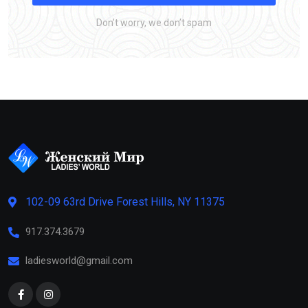
Don’t worry, we don’t spam
102-09 63rd Drive Forest Hills, NY 11375
917.374.3679
ladiesworld@gmail.com