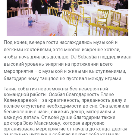
Под конец вечера гости наслаждались музыкой и
лёгкими коктейлями, хотя многие искренне хотели,
чтобы ночь длилась дольше.
DJ Sebastian
поддерживал
высокий уровень энергии на протяжении всего
мероприятия – с музыкой и живыми выступлениями,
благодаря чему танцпол не пустовал между играми.
Такие события невозможны без невероятной
командной работы. Особая благодарность Елене
Календаревой – за креативность, преданность делу и
полное отсутствие необходимости во сне. Она вложила
бесчисленные часы, оживив декор, материалы и
каждую деталь. От всей души благодарим также
доктора Зою Максимову, которая виртуозно
организовала мероприятие от начала до конца, дергая
за нужные ниточки и собирая вокруг себя команду