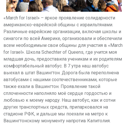
«March for Israel» – яркое проявление солидарности
американско-еврейской общины с израильтянами.
Различные еврейские организации, включая школы и
синагоги по всей Америке, организовали и обеспечили
всем необходимым свои общины для участия в «March
for Israel». Школа
Schechter
of
Queens
, где учится моя
младшая дочь, предоставила ученикам и их родителям
комфортабельный автобус. В 7 утра наш автобус
выехал в штат Вашингтон. Дорога была переполнена
автобусами с нашими соотечественниками, которые
также ехали в Вашингтон. Проявление такой
сплоченности наполняло моё сердце гордостью и
любовью к моему народу. Наш автобус, как и сотни
других транспортных средств, припарковался на
стадионе РФК, и дальше мы поехали на метро к
Вашингтонскому монументу напротив Капитолия.