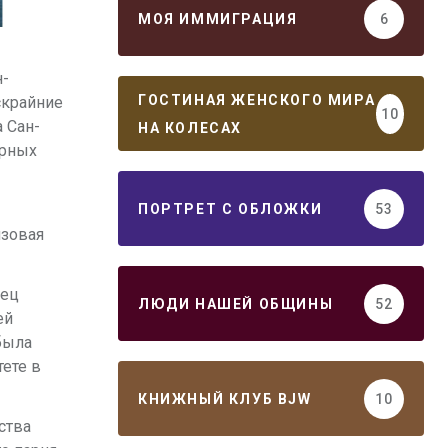
МОЯ ИММИГРАЦИЯ
6
н-
ГОСТИНАЯ ЖЕНСКОГО МИРА
скрайние
10
 Сан-
НА КОЛЕСАХ
урных
ПОРТРЕТ С ОБЛОЖКИ
53
нзовая
нец
ЛЮДИ НАШЕЙ ОБЩИНЫ
52
ей
была
ете в
КНИЖНЫЙ КЛУБ BJW
10
ства