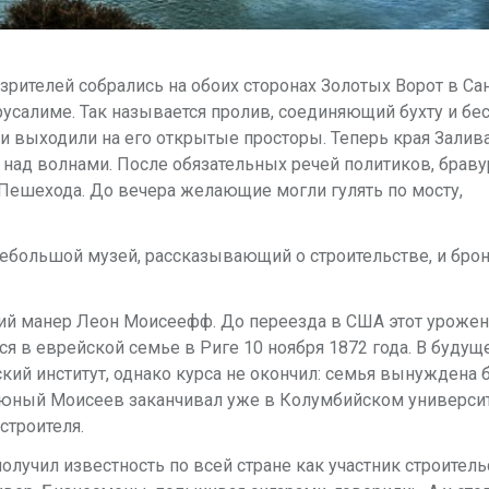
зрителей собрались на обоих сторонах Золотых Ворот в Са
ерусалиме. Так называется пролив, соединяющий бухту и бе
и выходили на его открытые просторы. Теперь края Залива
 над волнами. После обязательных речей политиков, брав
Пешехода. До вечера желающие могли гулять по мосту,
небольшой музей, рассказывающий о строительстве, и бро
кий манер Леон Моисеефф. До переезда в США этот уроже
 в еврейской семье в Риге 10 ноября 1872 года. В будущ
кий институт, однако курса не окончил: семья вынуждена 
е юный Моисеев заканчивал уже в Колумбийском университ
строителя.
лучил известность по всей стране как участник строитель