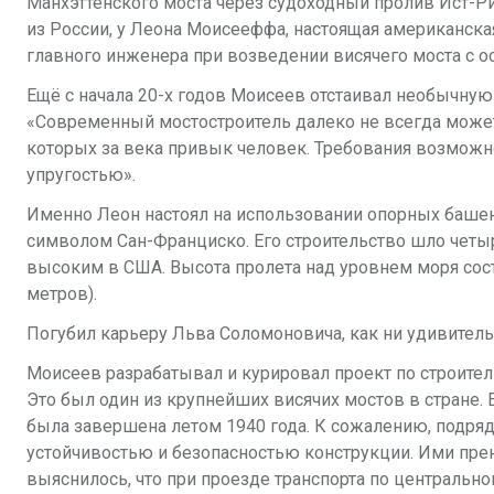
Манхэттенского моста через судоходный пролив Ист-Рив
из России, у Леона Моисееффа, настоящая американска
главного инженера при возведении висячего моста с о
Ещё с начала 20-х годов Моисеев отстаивал необычную
«Современный мостостроитель далеко не всегда может
которых за века привык человек. Требования возможн
упругостью».
Именно Леон настоял на использовании опорных башен 
символом Сан-Франциско. Его строительство шло четыр
высоким в США. Высота пролета над уровнем моря сост
метров).
Погубил карьеру Льва Соломоновича, как ни удивительн
Моисеев разрабатывал и курировал проект по строител
Это был один из крупнейших висячих мостов в стране.
была завершена летом 1940 года. К сожалению, подря
устойчивостью и безопасностью конструкции. Ими пре
выяснилось, что при проезде транспорта по центральн