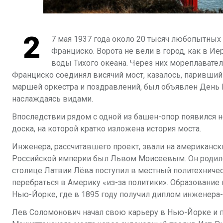
2
7 мая 1937 года около 20 тысяч любопытных 
Франциско. Ворота не вели в город, как в И
воды Тихого океана. Через них мореплавател
Франциско соединял висячий мост, казалось, паривший
маршей оркестра и поздравлений, был объявлен День 
наслаждаясь видами.
Впоследствии рядом с одной из башен-опор появился 
доска, на которой кратко изложена история моста.
Инженера, рассчитавшего проект, звали на американс
Российской империи был Львом Моисеевым. Он родился
столице Латвии Лёва поступил в местный политехничес
перебраться в Америку «из-за политики». Образовани
Нью-Йорке, где в 1895 году получил диплом инженера-
Лев Соломонович начал свою карьеру в Нью-Йорке и по