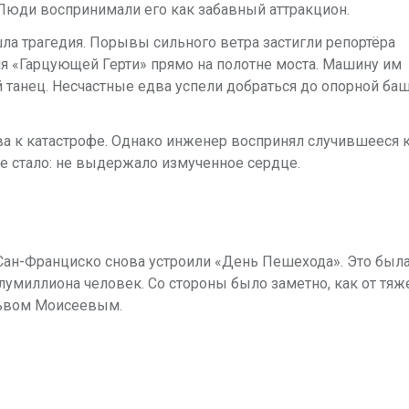
Люди воспринимали его как забавный аттракцион.
шла трагедия. Порывы сильного ветра застигли репортёра
я «Гарцующей Герти» прямо на полотне моста. Машину им
 танец. Несчастные едва успели добраться до опорной баш
а к катастрофе. Однако инженер воспринял случившееся 
е стало: не выдержало измученное сердце.
Сан-Франциско снова устроили «День Пешехода». Это был
умиллиона человек. Со стороны было заметно, как от тяже
 Львом Моисеевым.