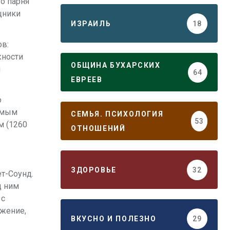
о парня
щники
ИЗРАИЛЬ
18
ов:
жности
ОБЩИНА БУХАРСКИХ
й
64
ЕВРЕЕВ
о
самым
СЕМЬЯ. ПСИХОЛОГИЯ
53
м (1260
ОТНОШЕНИЙ
ЗДОРОВЬЕ
32
т-Соунд.
д ним
 с
ижение,
ВКУСНО И ПОЛЕЗНО
29