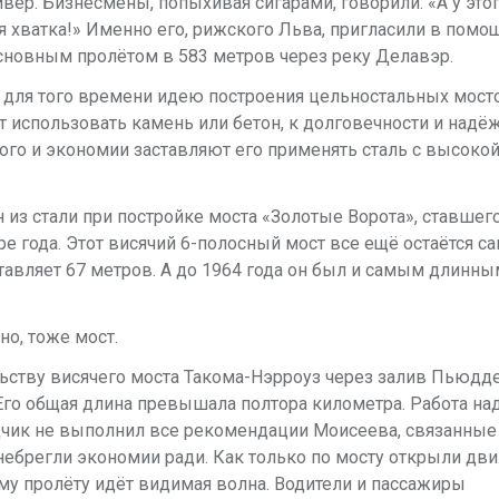
ер. Бизнесмены, попыхивая сигарами, говорили: «А у этог
я хватка!» Именно его, рижского Льва, пригласили в помо
сновным пролётом в 583 метров через реку Делавэр.
 для того времени идею построения цельностальных мост
 использовать камень или бетон, к долговечности и надё
ого и экономии заставляют его применять сталь с высоко
из стали при постройке моста «Золотые Ворота», ставшег
е года. Этот висячий 6-полосный мост все ещё остаётся 
авляет 67 метров. А до 1964 года он был и самым длинны
о, тоже мост.
ьству висячего моста Такома-Нэрроуз через залив Пьюдде
 Его общая длина превышала полтора километра. Работа на
дчик не выполнил все рекомендации Моисеева, связанные
небрегли экономии ради. Как только по мосту открыли дв
ому пролёту идёт видимая волна. Водители и пассажиры