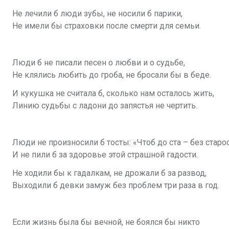
Не лечили б люди зубы, не носили б парики,
Не имели бы страховки после смерти для семьи.
Люди б не писали песен о любви и о судьбе,
Не клялись любить до гроба, не бросали бы в беде.
И кукушка не считала б, сколько нам осталось жить,
Линию судьбы с ладони до запястья не чертить.
Люди не произносили б тосты: «Чтоб до ста – без старо
И не пили б за здоровье этой страшной гадости.
Не ходили бы к гадалкам, не дрожали б за развод,
Выходили б девки замуж без проблем три раза в год.
Если жизнь была бы вечной, не боялся бы никто