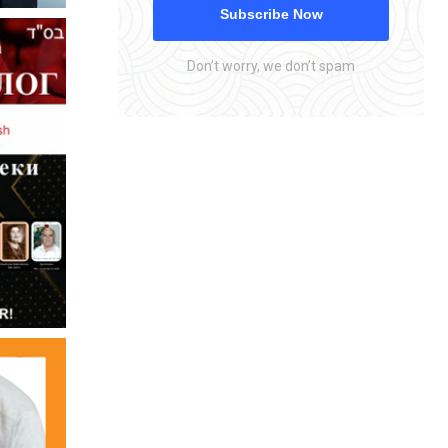
Subscribe Now
Don’t worry, we don’t spam