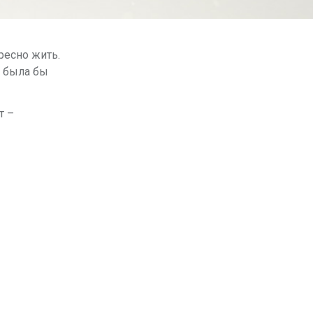
ресно жить.
й была бы
т –