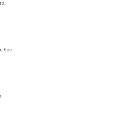
то.
о бес.
.