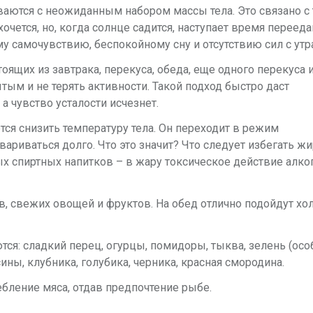
ваются с неожиданным набором массы тела. Это связано с 
очется, но, когда солнце садится, наступает время перееда
 самочувствию, беспокойному сну и отсутствию сил с утра
оящих из завтрака, перекуса, обеда, еще одного перекуса 
тым и не терять активности. Такой подход быстро даст
а чувство усталости исчезнет.
ся снизить температуру тела. Он переходит в режим
вариваться долго. Что это значит? Что следует избегать ж
х спиртных напитков – в жару токсическое действие алко
в, свежих овощей и фруктов. На обед отлично подойдут х
я: сладкий перец, огурцы, помидоры, тыква, зелень (осо
ины, клубника, голубика, черника, красная смородина.
ебление мяса, отдав предпочтение рыбе.