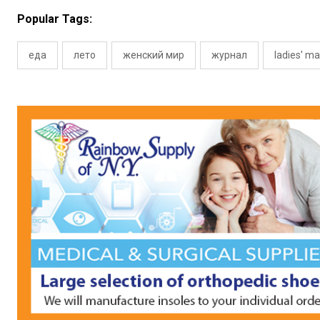
Popular Tags:
еда
лето
женский мир
журнал
ladies' m