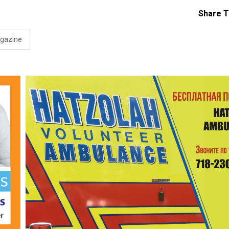
Share T
agazine