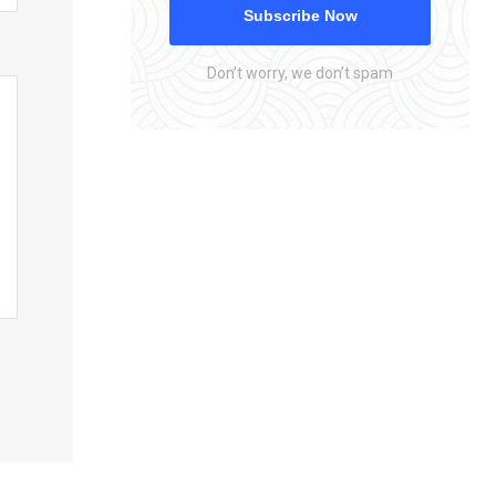
Subscribe Now
Don’t worry, we don’t spam