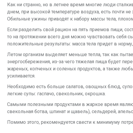
Как ни странно, но в летнее время многие люди сталки
днем, при высокой температуре воздуха, есть почти не х
Обильные ужины приводят к набору массы тела, плохому
Если разделить свой рацион на пять приемов пищи, сост
то на протяжении всего дня можно чувствовать себя сы
положительные результаты: масса тела придет в норму, 
Летом организм выделяет меньше тепла, так как пытает
энергосбережения, из-за чего тяжелая пища будет пере
жареных, копченых и соленых продуктов, а также любы
усиливается.
Необходимо есть больше салатов, овощных блюд, супо
легкие супы: гаспачо, свекольник, окрошка.
Самыми полезными продуктами в жаркое время являютс
свекольная ботва, шпинат и щавель), сельдерей, апельс
Помимо этого, рекомендуется свести к минимуму потр