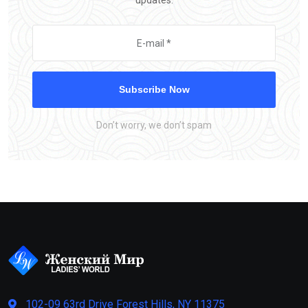
updates.
Subscribe Now
Don’t worry, we don’t spam
102-09 63rd Drive Forest Hills, NY 11375