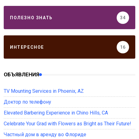
ПОЛЕЗНО ЗНАТЬ
34
ИНТЕРЕСНОЕ
16
ОБЪЯВЛЕНИЯ
TV Mounting Services in Phoenix, AZ
Доктор по телефону
Elevated Barbering Experience in Chino Hills, CA
Celebrate Your Grad with Flowers as Bright as Their Future!
Частный дом в аренду во Флориде