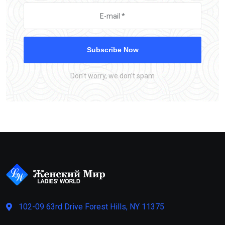
Subscribe Now
Don’t worry, we don’t spam
102-09 63rd Drive Forest Hills, NY 11375