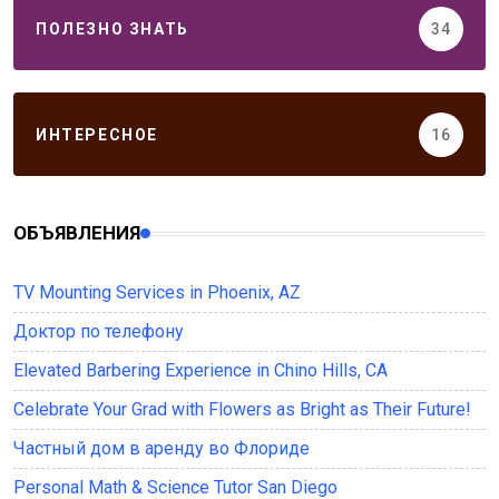
ПОЛЕЗНО ЗНАТЬ
34
ИНТЕРЕСНОЕ
16
ОБЪЯВЛЕНИЯ
TV Mounting Services in Phoenix, AZ
Доктор по телефону
Elevated Barbering Experience in Chino Hills, CA
Celebrate Your Grad with Flowers as Bright as Their Future!
Частный дом в аренду во Флориде
Personal Math & Science Tutor San Diego