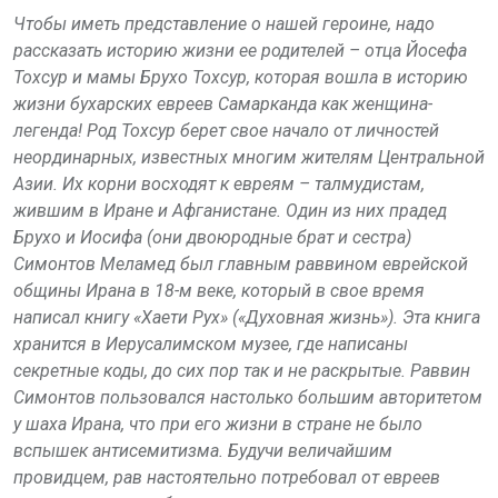
Чтобы иметь представление о нашей героине, надо
рассказать историю жизни ее родителей – отца Йосефа
Тохсур и мамы Брухо Тохсур, которая вошла в историю
жизни бухарских евреев Самарканда как женщина-
легенда! Род Тохсур берет свое начало от личностей
неординарных, известных многим жителям Центральной
Азии. Их корни восходят к евреям – талмудистам,
жившим в Иране и Афганистане. Один из них прадед
Брухо и Иосифа (они двоюродные брат и сестра)
Симонтов Меламед был главным раввином еврейской
общины Ирана в 18-м веке, который в свое время
написал книгу «Хаети Рух» («Духовная жизнь»). Эта книга
хранится в Иерусалимском музее, где написаны
секретные коды, до сих пор так и не раскрытые. Раввин
Симонтов пользовался настолько большим авторитетом
у шаха Ирана, что при его жизни в стране не было
вспышек антисемитизма. Будучи величайшим
провидцем, рав настоятельно потребовал от евреев