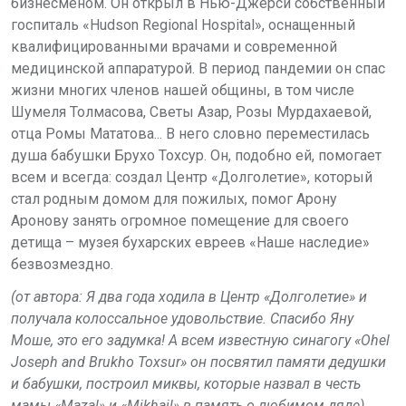
бизнесменом. Он открыл в Нью-Джерси собственный
госпиталь «
Hudson Regional Hospital
», оснащенный
квалифицированными врачами и современной
медицинской аппаратурой. В период пандемии он спас
жизни многих членов нашей общины, в том числе
Шумеля Толмасова, Светы Азар, Розы Мурдахаевой,
отца Ромы Мататова... В него словно переместилась
душа бабушки Брухо Тохсур. Он, подобно ей, помогает
всем и всегда: создал Центр «Долголетие», который
стал родным домом для пожилых, помог Арону
Аронову занять огромное помещение для своего
детища – музея бухарских евреев «Наше наследие»
безвозмездно.
(
o
т автора: Я два года ходила в Центр «Долголетие» и
получ
a
ла колоссальное удовольствие. Спасибо Яну
Моше, это его задумка! А всем известную синагогу «
Ohel
Joseph and Brukho Toxsur
» он посвятил памяти дедушки
и бабушки, построил миквы, которые назвал в честь
мамы «
Mazal
» и «
Mikhail
» в память о любимом дяде).