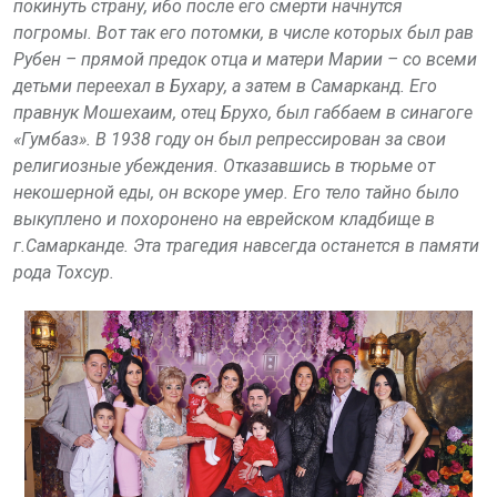
покинуть страну, ибо после его смерти начнутся
погромы. Вот так его потомки, в числе которых был рав
Рубен – прямой предок отца и матери Марии – со всеми
детьми переехал в Бухару, а затем в Самарканд. Его
правнук Мошехаим, отец Брухо, был габбаем в синагоге
«Гумбаз». В 1938 году он был репрессирован за свои
религиозные убеждения. Отказавшись в тюрьме от
некошерной еды, он вскоре умер. Его тело тайно было
выкуплено и похоронено на еврейском кладбище в
г.Самарканде. Эта трагедия навсегда останется в памяти
рода Тохсур.