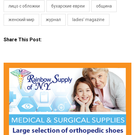
лицо с обложки
бухарские евреи
община
женский мир
журнал
ladies' magazine
Share This Post: