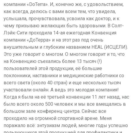
компании «DoTerra».
И,
конечно же, с удовольствием,
как всегда, делюсь с вами всем тем, что увидела,
услышала, прочувствовала, усвоила как
доктор, и к
чему призываю желающих
быть здоровыми. В Солт-
Лэйк-Сити проходила
14-ая ежегодная Конвенция
компании «ДоТерра» и на этот раз под
очень
внушительным и глубоким названием HEAL (ИСЦЕЛИ).
Это уже говорит о многом. О многом говорит и то, что
на Конвенцию съехались более 13 тысяч (!)
пользователей этой продукции,
её большие
поклонники, наставники и
медицинские работники со
всего света
(около 40 стран) и еще несколько тысяч
участвовали онлайн. А ведь это молодая
компания!
Когда я была на её третьей
конвенции 11 лет назад, нас
было всего около 500 человек и мы все вмещались в
большом зале конференц-центра. Сейчас все
проходило на огромной
спортивной арене. Меня
поражало всё:
энтузиазм людей, многие годы успешно
пользующихся этой продукцией для
профилактики и