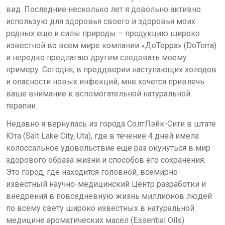
вид. Последние несколько лет я довольно активно
использую для здоровья своего и здоровья моих
родных еще
и силы природы –
продукцию широко
известной во всем мире компании
«ДоТерра» (DoTerra)
и нередко предлагаю другим следовать моему
примеру. Сегодня, в преддверии наступающих
холодов
и опасности новых инфекций,
мне хочется привлечь
ваше внимание к
вспомогательной натуральной
терапии.
Недавно я вернулась из города СолтЛэйк-Сити в штате
Юта (Salt Lake City,
Uta), где в течение 4 дней имела
колоссальное удовольствие еще раз окунуться в мир
здорового образа жизни и
способов его сохранения.
Это город, где
находится
головной, всемирно
известный научно-медицинский Центр разработки и
внедрения в повседневную
жизнь миллионов людей
по всему
свету широко известных в натуральной
медицине ароматических масел
(Essential Oils)