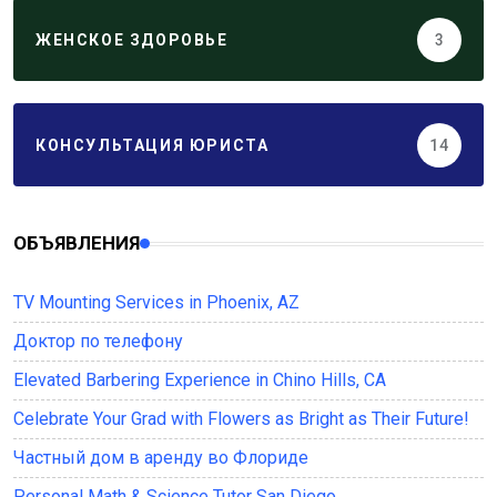
ЖЕНСКОЕ ЗДОРОВЬЕ
3
КОНСУЛЬТАЦИЯ ЮРИСТА
14
ОБЪЯВЛЕНИЯ
TV Mounting Services in Phoenix, AZ
Доктор по телефону
Elevated Barbering Experience in Chino Hills, CA
Celebrate Your Grad with Flowers as Bright as Their Future!
Частный дом в аренду во Флориде
Personal Math & Science Tutor San Diego