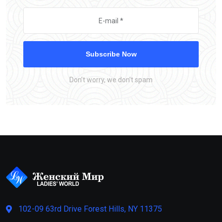
Subscribe Now
Don’t worry, we don’t spam
102-09 63rd Drive Forest Hills, NY 11375