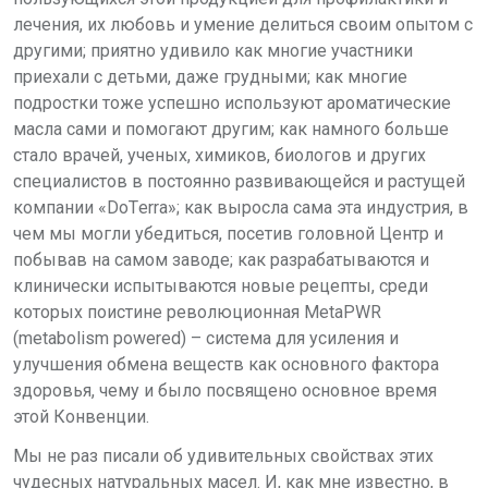
лечения, их любовь и
умение делиться своим опытом с
другими; приятно удивило как многие участники
приехали с детьми, даже грудными; как многие
подростки тоже успешно
используют ароматические
масла сами
и помогают другим; как намного больше
стало врачей, ученых, химиков, биологов и других
специалистов в постоянно
развивающейся и растущей
компании
«DoТerra»; как выросла сама эта индустрия, в
чем мы могли убедиться, посетив головной Центр и
побывав на самом
заводе; как разрабатываются и
клинически испытываются новые рецепты, среди
которых поистине революционная
MetaPWR
(metabolism powered) – система для усиления и
улучшения обмена
веществ как основного фактора
здоровья, чему и было посвящено основное
время
этой Конвенции.
Мы не раз писали об удивительных
свойствах этих
чудесных натуральных
масел. И, как мне известно, в