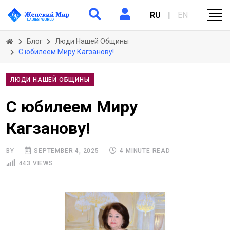
RU
|
EN
Блог
Люди Нашей Общины
С юбилеем Миру Кагзанову!
ЛЮДИ НАШЕЙ ОБЩИНЫ
С юбилеем Миру
Кагзанову!
BY
SEPTEMBER 4, 2025
4 MINUTE READ
443 VIEWS