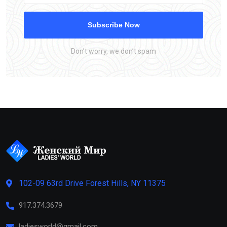
Subscribe Now
Don’t worry, we don’t spam
102-09 63rd Drive Forest Hills, NY 11375
917.374.3679
ladiesworld@gmail.com