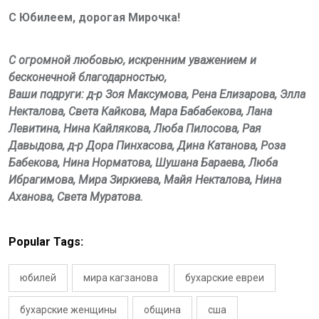
С Юбилеем, дорогая Мирочка!
С огромной любовью, искренним уважением и
бесконечной благодарностью,
Ваши подруги: д-р Зоя Максумова, Рена Елизарова, Элла
Некталова, Света Кайкова, Мара Бабабекова, Лана
Левитина, Нина Кайлякова, Люба Пилосова, Рая
Давыдова, д-р Дора Пинхасова, Дина Катанова, Роза
Бабекова, Нина Норматова, Шушана Бараева, Люба
Ибрагимова, Мира Зиркиева, Майя Некталова, Нина
Аханова, Света Муратова.
Popular Tags:
юбилей
мира кагзанова
бухарские евреи
бухарские женщины
община
сша