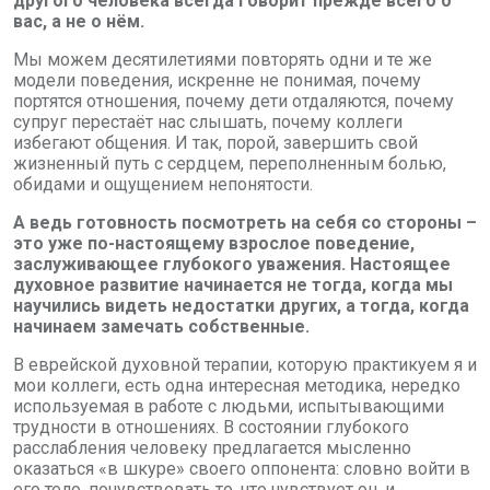
другого человека всегда говорит прежде всего о
вас, а не о нём.
Мы можем десятилетиями повторять одни и те же
модели поведения, искренне не понимая, почему
портятся отношения, почему дети отдаляются, почему
супруг перестаёт нас слышать, почему коллеги
избегают общения. И так, порой, завершить свой
жизненный путь с сердцем, переполненным болью,
обидами и ощущением непонятости.
А ведь готовность посмотреть на себя со стороны –
это уже по-настоящему взрослое поведение,
заслуживающее глубокого уважения. Настоящее
духовное развитие начинается не тогда, когда мы
научились видеть недостатки других, а тогда, когда
начинаем замечать собственные.
В еврейской духовной терапии, которую практикуем я и
мои коллеги, есть одна интересная методика, нередко
используемая в работе с людьми, испытывающими
трудности в отношениях. В состоянии глубокого
расслабления человеку предлагается мысленно
оказаться «в шкуре» своего оппонента: словно войти в
его тело, почувствовать то, что чувствует он, и