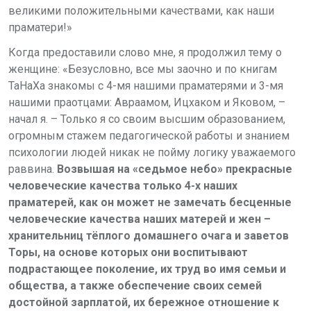
великими положительными качествами, как наши
праматери!»
Когда предоставили слово мне, я продолжил тему о
женщине: «Безусловно, все мы заочно и по книгам
ТаНаХа знакомы с 4-мя нашими праматерями и 3-мя
нашими праотцами: Авраамом, Ицхаком и Яковом, –
начал я. – Только я со своим высшим образованием,
огромным стажем педагогической работы и знанием
психологии людей никак не пойму логику уважаемого
раввина.
Возвышая на «седьмое небо» прекрасные
человеческие качества только 4-х наших
праматерей, как он может не замечать бесценные
человеческие качества наших матерей и жен –
хранительниц тёплого домашнего очага и заветов
Торы, на основе которых они воспитывают
подрастающее поколение, их труд во имя семьи и
общества, а также обеспечение своих семей
достойной зарплатой, их бережное отношение к