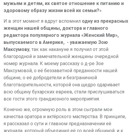
мужьям и детям, их святое отношение к питанию и
здоровому образу жизни всей их семьи?
»
И в этот момент я вдруг вспомнил
одну из прекрасных
женщин нашей общины, доктора и главного
редактора популярного журнала «Женский Мир»,
выпускаемого в Америке, - уважаемую Зою
Максумову
, так как накануне я получил от этой
благородной и замечательной женщины очередной
номер журнала. К моему рассказу о д-ре Зое
Максумовой, о её беззаветной преданности нашей
общине, о её добродетели и безграничной
благотворительности, которой она щедро одаривает
всю общину бухарских евреев, стали прислушиваться
все гости этого грандиозного мероприятия.
Конечно же, огромную роль в этом сыграли мои
качества оратора и актёрского мастерства. В принципе,
я рассказал о сути и главном предназначении её
журнала, который объединил её со всей общиной, и к