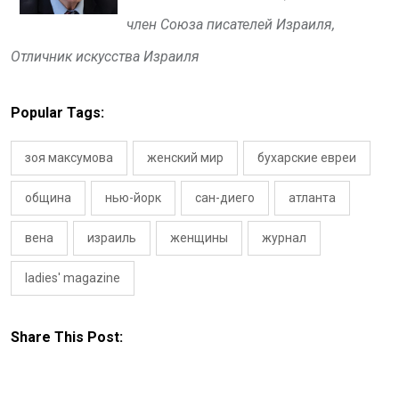
член Союза писателей Израиля,
Отличник искусства Израиля
Popular Tags:
зоя максумова
женский мир
бухарские евреи
община
нью-йорк
сан-диего
атланта
вена
израиль
женщины
журнал
ladies' magazine
Share This Post: