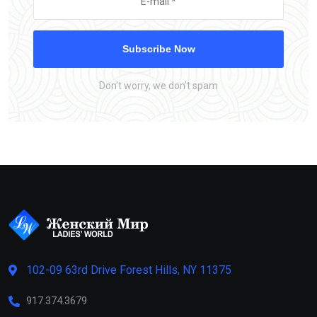
Subscribe Now
Don’t worry, we don’t spam
102-09 63rd Drive Forest Hills, NY 11375
917.374.3679