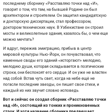
последнему сборнику «Расставляю точки над «И»,
говорит о том, что там, на бывшей Родине он был
архитектором и строителем. Он защитил кандидатскую
и докторскую диссертации, стал профессором,
доктором технических наук. В Узбекистане он строил
мосты и великолепные здания, казалось бы, о чем еще
можно мечтать?
И вдруг, пережив эмиграцию, прибыв в центр
мировой культуры Нью-Йорк, он почувствовал, что
каменные своды его зданий «исторгают» мелодию,
мелодию души, которая складывается в поэтические
строки, они беспокоят его сердце. И он уже не властен
над собой. Встав чуть свет, когда на небе ещё не
погасли последние звезды, он пишет свои стихи, и
каждый из них звучит словно исповедь.
Вот и сейчас он создал сборник «Расставляю точки
над «И», состоящий из тонких и проникновенных
строк. И хотя название сборника предвещает