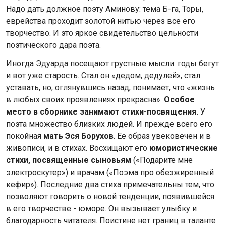
Надо дать должное поэту Аминову: тема Б-га, Торы,
еврейства проходит золотой нитью через все его
творчество. И это яркое свидетельство цельности
поэтического дара поэта.
Иногда Эдуарда посещают грустные мысли: годы бегут
и вот уже старость. Стал он «дедом, дедулей», стал
уставать, но, оглянувшись назад, понимает, что «жизнь
в любых своих проявлениях прекрасна».
Особое
место в сборнике занимают стихи-посвящения.
У
поэта множество близких людей. И прежде всего его
покойная
мать Эся Борухов
. Ее образ увековечен и в
живописи, и в стихах. Восхищают его
юмористические
стихи, посвященные сыновьям
(«Подарите мне
электроскутер») и врачам («Поэма про обезжиренный
кефир»). Последние два стиха примечательны тем, что
позволяют говорить о новой тенденции, появившейся
в его творчестве - юморе. Он вызывает улыбку и
благодарность читателя. Поистине нет границ в таланте