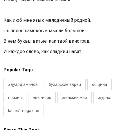
Как люб мне язык мелодичный родной.
Он полон намёков и мысли большой.
В нём буквы витые, как твой виноград,
И каждое слово, как сладкий нават.
Popular Tags:
эдуард аминов
бухарские евреи
община
поэзия
нью-йорк
женский мир
журнал
ladies' magazine
Share This Post: