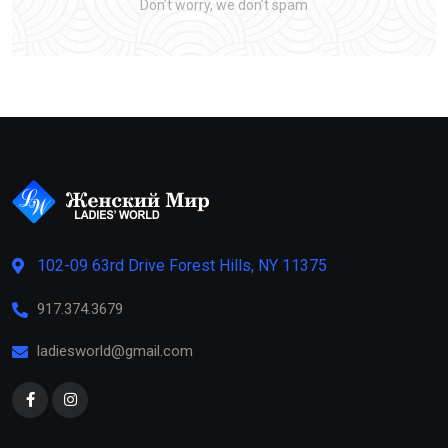
Don’t worry, we don’t spam
102-09 63rd Drive Forest Hills, NY 11375
917.374.3679
ladiesworld@gmail.com