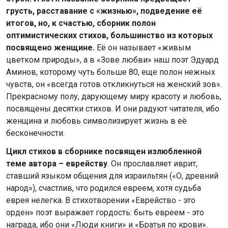
грусть, расставание с «жизнью», подведение её
итогов, но, к счастью, сборник полон
оптимистических стихов, большинство из которых
посвящено женщине.
Её он называет «живым
цветком природы», а в «Зове любви» наш поэт Эдуард
Аминов, которому чуть больше 80, еще полон нежных
чувств, он «всегда готов откликнуться на женский зов».
Прекрасному полу, дарующему миру красоту и любовь,
посвящены десятки стихов. И они радуют читателя, ибо
женщина и любовь символизирует жизнь в её
бесконечности.
Цикл стихов в сборнике посвящен излюбленной
теме автора – еврейству
. Он прославляет иврит,
ставший языком общения для израильтян («О, древний
народ»), счастлив, что родился евреем, хотя судьба
еврея нелегка. В стихотворении «Еврейство - это
орден» поэт выражает гордость: быть евреем - это
награда, ибо они «Люди книги» и «Братья по крови».