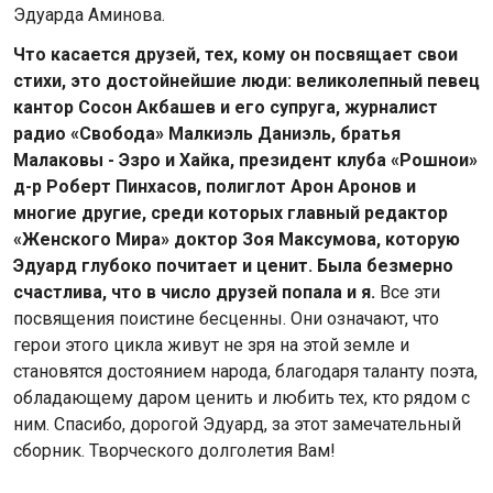
Эдуарда Аминова.
Что касается друзей, тех, кому он посвящает свои
стихи, это достойнейшие люди: великолепный певец
кантор Сосон Акбашев и его супруга, журналист
радио «Свобода» Малкиэль Даниэль, братья
Малаковы - Эзро и Хайка, президент клуба «Рошнои»
д-р Роберт Пинхасов, полиглот Арон Аронов и
многие другие, среди которых главный редактор
«Женского Мира» доктор Зоя Максумова, которую
Эдуард глубоко почитает и ценит. Была безмерно
счастлива, что в число друзей попала и я.
Все эти
посвящения поистине бесценны. Они означают, что
герои этого цикла живут не зря на этой земле и
становятся достоянием народа, благодаря таланту поэта,
обладающему даром ценить и любить тех, кто рядом с
ним. Спасибо, дорогой Эдуард, за этот замечательный
сборник. Творческого долголетия Вам!