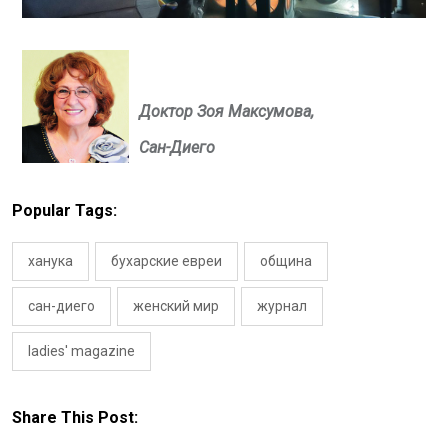
Доктор Зоя Максумова,
Сан-Диего
Popular Tags:
ханука
бухарские евреи
община
сан-диего
женский мир
журнал
ladies' magazine
Share This Post: