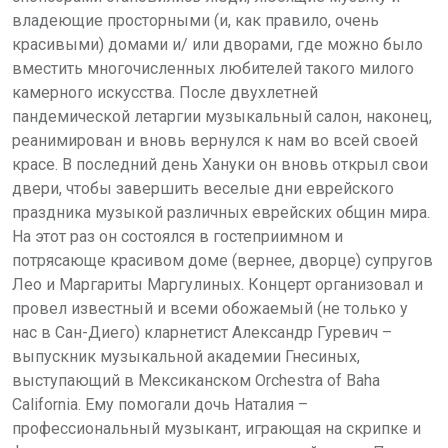
владеющие просторными (и, как правило, очень
красивыми) домами и/ или дворами, где можно было
вместить многочисленных любителей такого милого
камерного искусства. После двухлетней
пандемической летаргии музыкальный салон, наконец,
реанимирован и вновь вернулся к нам во всей своей
красе. В последний день Хануки он вновь открыл свои
двери, чтобы завершить веселые дни еврейского
праздника музыкой различных еврейских общин мира.
На этот раз он состоялся в гостеприимном и
потрясающе красивом доме (вернее, дворце) супругов
Лео и Маргариты Маргулиных. Концерт организовал и
провел известный и всеми обожаемый (не только у
нас в Сан-Диего) кларнетист Александр Гуревич –
выпускник музыкальной академии Гнесиных,
выступающий в Мексиканском Orchestra of Baha
California. Ему помогали дочь Наталия –
профессиональный музыкант, играющая на скрипке и