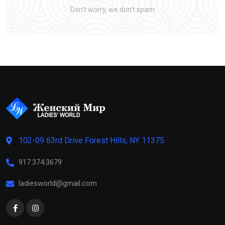
Don’t worry, we don’t spam
102-09 63rd Drive Forest Hills, NY 11375
917.374.3679
ladiesworld@gmail.com