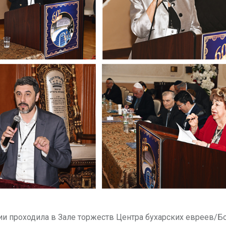
нции проходила в Зале торжеств Центра бухарских евреев/