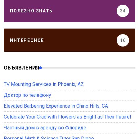
ПОЛЕЗНО ЗНАТЬ
34
ИНТЕРЕСНОЕ
16
ОБЪЯВЛЕНИЯ
TV Mounting Services in Phoenix, AZ
Доктор по телефону
Elevated Barbering Experience in Chino Hills, CA
Celebrate Your Grad with Flowers as Bright as Their Future!
Частный дом в аренду во Флориде
Personal Math & Science Tutor San Diego