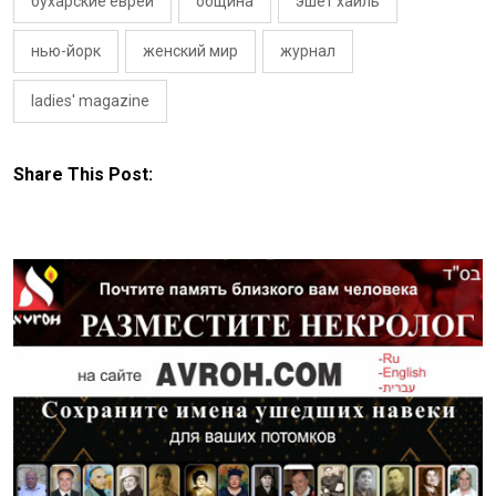
бухарские евреи
община
эшет хайль
нью-йорк
женский мир
журнал
ladies' magazine
Share This Post: