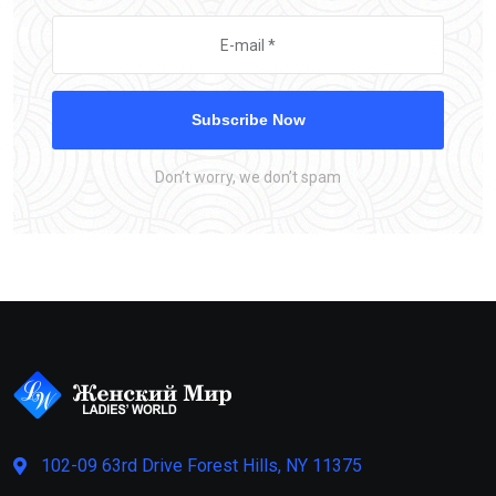
Subscribe Now
Don’t worry, we don’t spam
102-09 63rd Drive Forest Hills, NY 11375