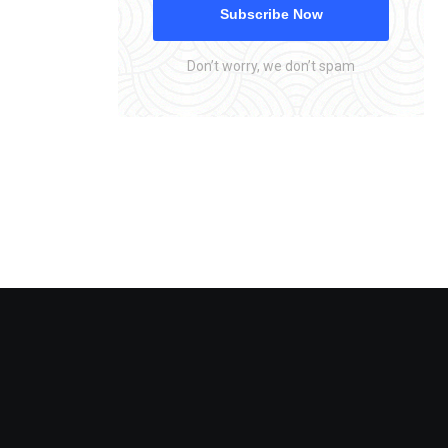
Subscribe Now
Don’t worry, we don’t spam