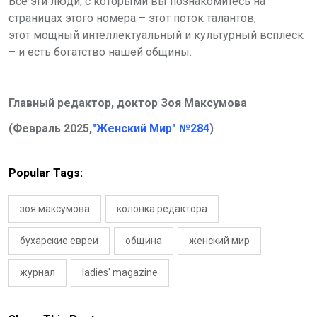
Все эти люди, с которыми вы познакомитесь на
страницах этого номера – этот поток талантов,
этот мощный интеллектуальный и культурный всплеск
– и есть богатство нашей общины.
Главный редактор, доктор Зоя Максумова
(Февраль 2025,
"Женский Мир" №284
)
Popular Tags:
зоя максумова
колонка редактора
бухарские евреи
община
женский мир
журнал
ladies' magazine