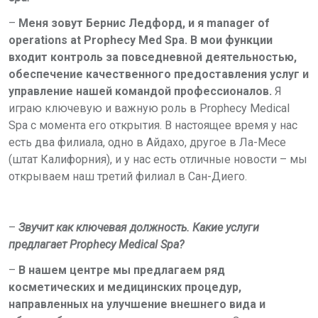
–
Меня
зовут
Бернис
Ледфорд
,
и
я
manager of
operations at Prophecy Med Spa.
В мои функции
входит контроль за повседневной деятельностью,
обеспечение качественного предоставления услуг и
управление нашей командой профессионалов.
Я
играю ключевую и важную роль в
Prophecy
Medical
Spa
с момента его открытия. В настоящее время у нас
есть два филиала, одно в Айдахо, другое в Ла-Месе
(штат Калифорния), и у нас есть отличные новости – мы
открываем наш третий филиал в Сан-Диего.
–
Звучит как ключевая должность. Какие услуги
предлагает
Prophecy
Medical
Spa
?
–
В нашем центре мы предлагаем ряд
косметических и медицинских процедур,
направленных на улучшение внешнего вида и