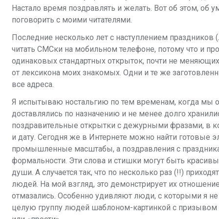
Настало время поздравлять и желать. Вот об этом, об 
поговорить с моими читателями.
Последние несколько лет с наступлением праздников 
читать СМСки на мобильном телефоне, потому что и пр
одинаковых стандартных открыток, почти не меняющихся
от лексикона моих знакомых. Oдни и те же заготовленн
все адреса.
Я испытываю ностальгию по тем временам, когда мы 
доставлялись по назначению и не менее долго хранил
поздравительные открытки с дежурными фразами, в ко
и дату. Сегодня же в Интернете можно найти готовые 
промышленные масштабы, а поздравления с праздникам
формальности. Эти слова и стишки могут быть красивы
души. А случается так, что по несколько раз (!!) прихо
людей. На мой взгляд, это демонстрирует их отношение
отмазались. Особенно удивляют люди, с которыми я не
целую группу людей шаблоном-картинкой с призывом пр