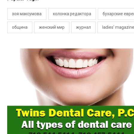
зоя максумова
колонка редактора
бухарские евре
община
женский мир
журнал
ladies' magazin