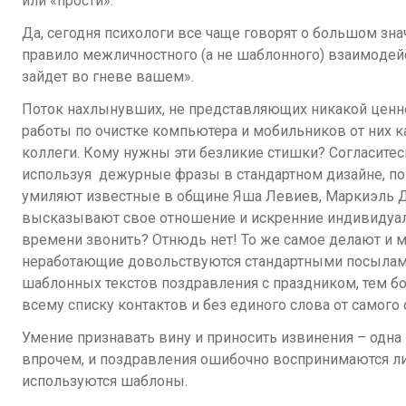
или «прости».
Да, сегодня психологи все чаще говорят о большом знач
правило межличностного (а не шаблонного) взаимо­дей
зайдет во гневе вашем».
Поток нахлынувших, не представляющих никакой ценнос
работы по очистке компьютера и мобильников от них ка
коллеги. Кому нужны эти безликие стишки? Согласитесь
используя дежурные фразы в стандартном дизайне, п
умиляют известные в общине Яша Левиев, Маркиэль Д
высказывают свое отношение и искренние индивидуаль
времени звонить? Отнюдь нет! То же самое делают и 
неработающие довольствуются стандартными посылами 
шаблонных текстов поздравления с праздником, тем бо
всему списку контактов и без единого слова от самого 
Умение признавать вину и приносить извинения – одна 
впрочем, и поздравления ошибочно воспринимаются лиш
используются шаблоны.