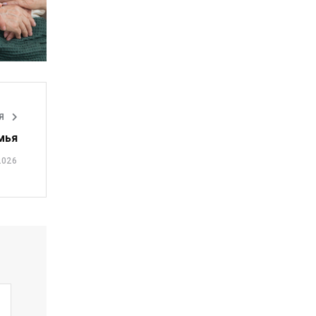
ЬЯ
мья
2026