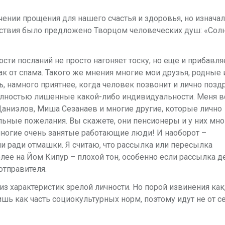
ении прощения для на­шего счастья и здоровья, но изначал
ствия было предложено Творцом че­ловеческих душ: «Солн
ти посланий не просто нагоняет тоску, но еще и прибавля
к от спама. Такого же мнения многие мои друзья, родные 
, намного приятнее, когда человек позвонит и лично поздр
олностью лишенные какой-либо индивидуальности. Меня в
аниэлов, Миша Сезанаев и многие другие, которые лично
ные пожелания. Вы скажете, они пенсионеры и у них мно
многие очень занятые работающие люди! И наоборот –
ради отмашки. Я считаю, что рассылка или пересылка
лее на Йом Кипур – плохой тон, особенно если рассылка д
отправителя.
из характеристик зрелой личности. Но порой извинения как
ь как часть социокультурных норм, поэтому идут не от с