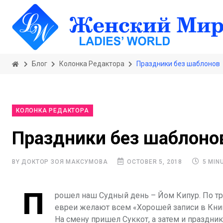
Блог
Колонка Редактора
Праздники без шаблонов
КОЛОНКА РЕДАКТОРА
Праздники без шаблоно
BY ДОКТОР ЗОЯ МАКСУМОВА
OCTOBER 5, 2018
5 MIN
П
рошел наш Судный день
– Йом Кипур
. По 
евреи желают всем «Хорошей записи в Книге
На смену пришел Суккот, а затем и праздни