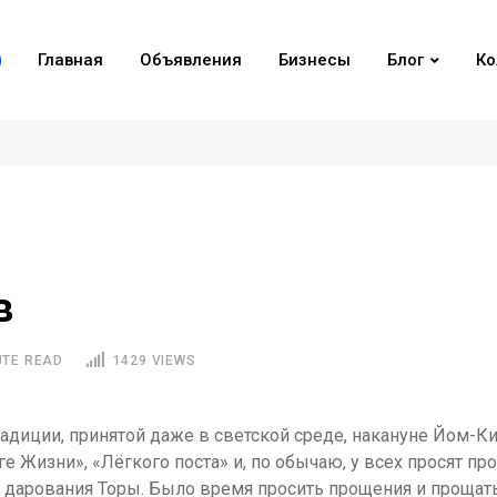
Главная
Объявления
Бизнесы
Блог
Ко
в
UTE READ
1429 VIEWS
традиции, принятой даже в светской среде, накануне Йом-К
 Жизни», «Лёгкого поста» и, по обычаю, у всех просят пр
к дарования Торы. Было время просить прощения и прощать