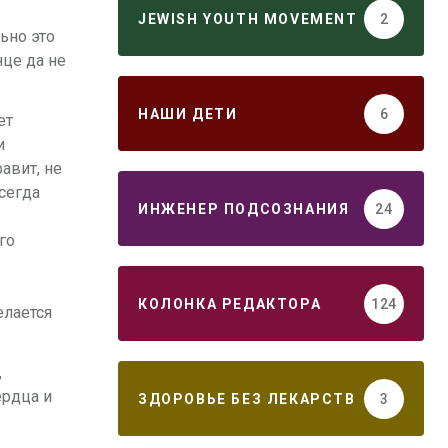
JEWISH YOUTH MOVEMENT
2
ьно это
це да не
НАШИ ДЕТИ
6
ет
и
авит, не
сегда
ИНЖЕНЕР ПОДСОЗНАНИЯ
24
го
КОЛОНКА РЕДАКТОРА
124
елается
,
ердца и
ЗДОРОВЬЕ БЕЗ ЛЕКАРСТВ
3