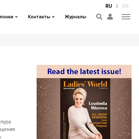
RU
|
EN
лонки
Контакты
Журналы
ипура
ощения.
.