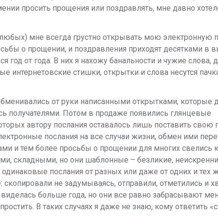
умении просить прощения или поздравлять, мне давно хотел
(любых) мне всегда грустно открывать мою электронную п
осьбы о прощении, и поздравления приходят десятками в в
 год от года. В них я нахожу банальности и чужие слова, 
ые интернетовские стишки, открытки и слова несутся пачк
обменивались от руки написанными открытками, которые 
ись получателями. Потом в продаже появились глянцевые
торых автору послания оставалось лишь поставить свою 
электронные послания на все случаи жизни, обмен ими пер
и и тем более просьбы о прощении для многих свелись к
ми, складными, но они шаблонные – безликие, неискренние
дят одинаковые послания от разных или даже от одних и тех 
: скопировали не задумываясь, отправили, отметились и хв
 виделась больше года, но они все равно забрасывают ме
остить. В таких случаях я даже не знаю, кому ответить «