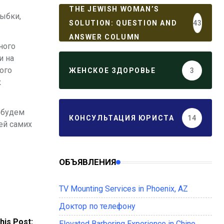
THE JEWISH WOMAN’S
ыбки,
SOLUTION: QUESTION AND
43
ANSWER COLUMN
ного
и на
ого
ЖЕНСКОЕ ЗДОРОВЬЕ
3
к
 будем
КОНСУЛЬТАЦИЯ ЮРИСТА
14
ей самих
ОБЪЯВЛЕНИЯ
TV Mounting Services in Phoenix, AZ
Доктор по телефону
his Post:
Elevated Barbering Experience in Chino