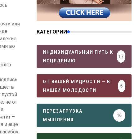
ось
очту или
иде
КАТЕГОРИИ
далекие
ами во
ИНДИВИДУАЛЬНЫЙ ПУТЬ К
17
ИСЦЕЛЕНИЮ
долго
подпись
ОТ ВАШЕЙ МУДРОСТИ — К
5
ешел в
НАШЕЙ МОЛОДОСТИ
 пустой
, не от
же
ПЕРЕЗАГРУЗКА
16
атит –
МЫШЛЕНИЯ
ня и еще
спасибо»