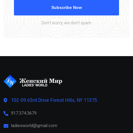
Subscribe Now
Don’t worry, we don’t spam
102-09 63rd Drive Forest Hills, NY 11375
917.374.3679
ladiesworld@gmail.com