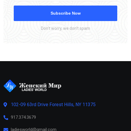
Subscribe Now
Don’t worry, we don’t spam
102-09 63rd Drive Forest Hills, NY 11375
917.374.3679
ladiesworld@gmail.com