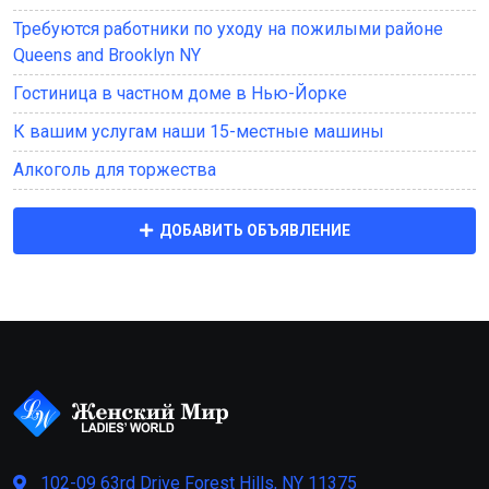
Требуются работники по уходу на пожилыми районе
Queens and Brooklyn NY
Гостиница в частном доме в Нью-Йорке
К вашим услугам наши 15-местные машины
Алкоголь для торжества
ДОБАВИТЬ ОБЪЯВЛЕНИЕ
102-09 63rd Drive Forest Hills, NY 11375