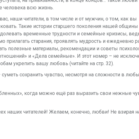
 уступать, на привязанности, в конце концов… Такой любви
е человека всю жизнь.
с, наши читатели, в том числе и от мужчин, о том, как вы
иковать.
Такие истории старшего поколения нашей общины
одолевать временные трудности и семейные кризисы, вед
мо прилагать старания, проявлять мудрость и ежедневно р
ать полезные материалы, рекомендации и советы психоло
тношений» и «Дела семейные». И этот номер – не исключ
бам укрепить вашу любовь (читайте на стр. 32).
– суметь сохранить чувство, несмотря на сложности в люб
юбленных», когда можно ещё раз выразить свои нежные чу
х наших читателей! Желаем, конечно, любви! Не взирая н