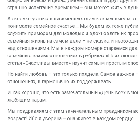
общих интересах и целях, умении слышать друг друга и
страшно испытание временем – она может жить в душ
А сколько устных и письменных отзывов мы имеем от ва
понимаете семейное счастье.... Мы будем их тоже публ
служить примером для молодых и вдохновлять их пре
семейная жизнь на самом деле – не сказка, и необходи
над отношениями. Мы в каждом номере стараемся дав
семейных взаимоотношениях в рубриках «Психология о
статья «Счастливы вместе» научит самым простым спосо
Но найти любовь – это только полдела. Самое важное 
отношениях, и гармонично их поддерживать.
И как хорошо, что есть замечательный «День всех вл
любящим парам.
Мы поздравляем с этим замечательным праздником все
возраст! Ибо я уверена – она живет в каждом сердце.