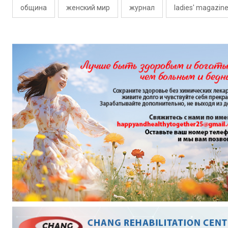
община
женский мир
журнал
ladies' magazin