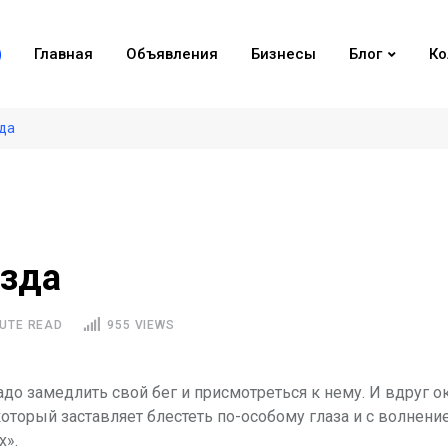
Главная
Объявления
Бизнесы
Блог
Ко
зда
езда
UTE READ
955 VIEWS
до замедлить свой бег и присмотреться к нему. И вдруг о
который заставляет блестеть по-особому глаза и с волнени
х».