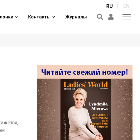
RU
|
EN
лонки
Контакты
Журналы
кажется,
ем