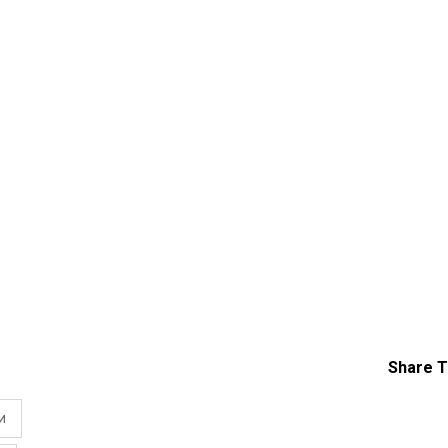
Share T
и