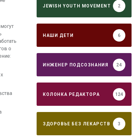
 не
JEWISH YOUTH MOVEMENT
2
 могут
ь
НАШИ ДЕТИ
6
аботать
гов о
ение:
ИНЖЕНЕР ПОДСОЗНАНИЯ
24
ых
вства
КОЛОНКА РЕДАКТОРА
124
а
ЗДОРОВЬЕ БЕЗ ЛЕКАРСТВ
3