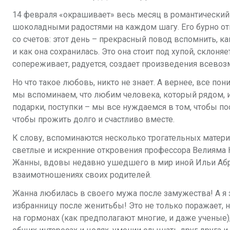
14 февраля «окрашивает» весь месяц в романтический
шоколадными радостями на каждом шагу. Его бурно отм
со счетов: этот день – прекрасный повод вспомнить, 
и как она сохранилась. Это она стоит под хупой, склоня
сопереживает, радуется, создает произведения всевоз
Но что такое любовь, никто не знает. А вернее, все пон
мы вспоминаем, что любим человека, который рядом, 
подарки, поступки – мы все нуждаемся в том, чтобы по
чтобы прожить долго и счастливо вместе.
К слову, вспоминаются несколько трогательных матери
светлые и
искренние откровения профессора Велияма 
Жанны, вдовы недавно ушедшего в мир иной Ильи Аб
взаимотношениях своих родителей.
Жанна любилась в своего мужа после замужества! А я
избранницу после женитьбы! Это не только поражает, н
на гормонах (как предполагают многие, и даже ученые)