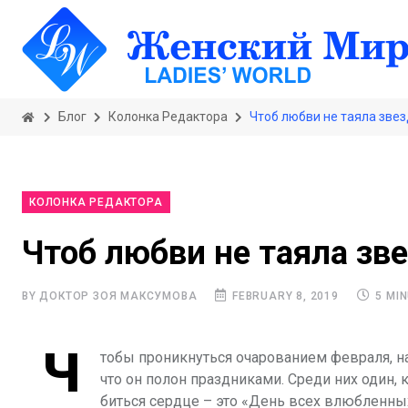
Блог
Колонка Редактора
Чтоб любви не таяла зве
КОЛОНКА РЕДАКТОРА
Чтоб любви не таяла зв
BY ДОКТОР ЗОЯ МАКСУМОВА
FEBRUARY 8, 2019
5 MIN
Ч
тобы проникнуться очарованием февраля, на
что он полон праздниками. Среди них один, 
биться сердце – это «День всех влюбленны