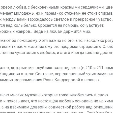
 ореол любви, с бесконечными красными сердечками, цве
ечает молодежь, но и парам «со стажем» не стоит списыв
как между вами зарождалось светлое и прекрасное чувство
ется над колыбелью, бросается на помощь, сочувствует,
можных жанров... Ведь на любви держится мир.
имают её по-своему. Хотя важно не это, а то, насколько рег
и испытываем желание ему это продемонстрировать. Слова
стоянно чувствовать любовь, и этого иногда вполне достат
алов, которые мы опубликовали недавно (в 210 и 211 номе
Кандинова о жене Светлане; переполненный чувствами оч
рамова; воспоминания Розы Кандхоровой о нежных
 знаю многих мужчин, которые тоже влюблялись в свою
о и показывает, что
настоящая любовь
основана не на хими
, а на взаимном доверии, совместной работе над отношени