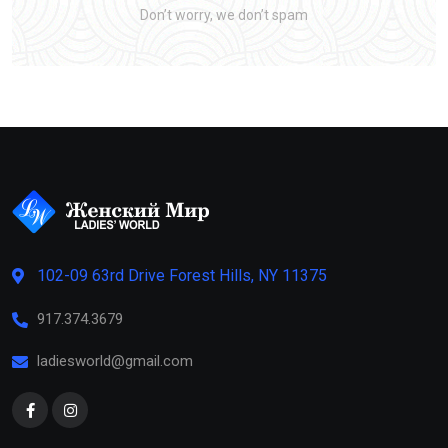
Don’t worry, we don’t spam
102-09 63rd Drive Forest Hills, NY 11375
917.374.3679
ladiesworld@gmail.com