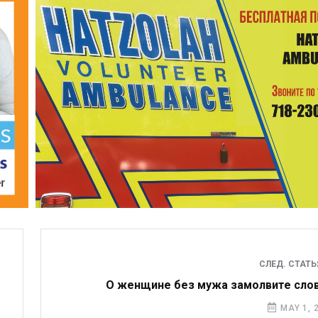
СЛЕД. СТАТ
О женщине без мужа замолвите сло
MAY 1, 