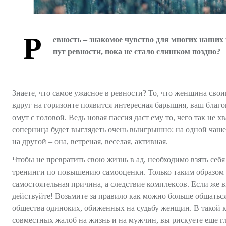
Р
евность – знакомое чувство для многих наших 
пут ревности, пока не стало слишком поздно?
Знаете, что самое ужасное в ревности? То, что женщина св
вдруг на горизонте появится интересная барышня, ваш благо
омут с головой. Ведь новая пассия даст ему то, чего так не 
соперница будет выглядеть очень выигрышно: на одной чаше 
на другой – она, ветреная, веселая, активная.
Чтобы не превратить свою жизнь в ад, необходимо взять себя
тренинги по повышению самооценки. Только таким образом вы
самостоятельная причина, а следствие комплексов. Если же
действуйте! Возьмите за правило как можно больше общаться 
общества одиноких, обиженных на судьбу женщин. В такой к
совместных жалоб на жизнь и на мужчин, вы рискуете еще глу