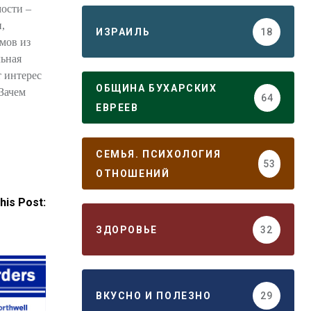
мости –
,
ИЗРАИЛЬ
18
юмов из
льная
 интерес
ОБЩИНА БУХАРСКИХ
 Зачем
64
ЕВРЕЕВ
СЕМЬЯ. ПСИХОЛОГИЯ
53
ОТНОШЕНИЙ
his Post:
ЗДОРОВЬЕ
32
ВКУСНО И ПОЛЕЗНО
29