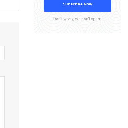
Subscribe Now
Don’t worry, we don’t spam