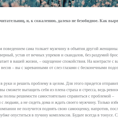
читательниц, и, к сожалению, далеко не безобидное. Как выр
оим поведением сама толкает мужчину в объятия другой женщины
верный, устав от вечных упреков и скандалов, без раздумий брос
хватает в вашей жизни, – ощущение спокойствия. На контрасте с 
весов – вы с зареванными от слез глазами с бесконечными подо
 в руки и решить проблему в целом. Для этого придется отправит
 сможете вытащить себя из плена страха и стресса, ведь ревнос
 вы полны решимости самостоятельно справиться с проблемой –
с людьми, а не сидеть дома и ждать своего мужчину. Только изб
омпании не получится поднять свою самооценку, напротив, пос
бже опуститься в пучину комплексов. Будьте всегда в тонусе. С