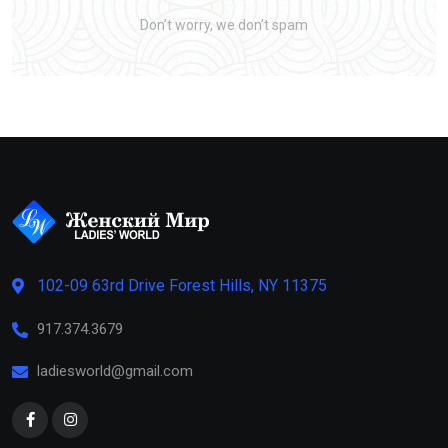
Don’t worry, we don’t spam
102-09 63rd Drive Forest Hills, NY 11375
917.374.3679
ladiesworld@gmail.com