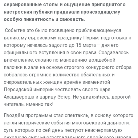
сервированные столы и ощущение приподнятого
настроения публики придавали происходящему
особую пикантность и свежесть.
Событие это было посвящено приближающемуся
великому еврейскому празднику Пурим
, подготовка к
которому началась задолго до 15 марта – дня его
официального вступления в свои права. Создавалось
впечатление, словно по мановению волшебной
палочки в зале на основе строгого конкурсного отбора
собралось огромное количество обаятельных и
очаровательных женщин времён знаменитой
Персидской империи чествовать своего царя
Ахашвероша и царицу Эстер. Не удивляйтесь, дорогой
читатель, именно так!
Гвоздём программы стал спектакль, в основу которого
легли исторические события многовековой давности,
суть которых по сей день пестуют неисчерпаемую
духовную силу многострадального еврейского народа
.