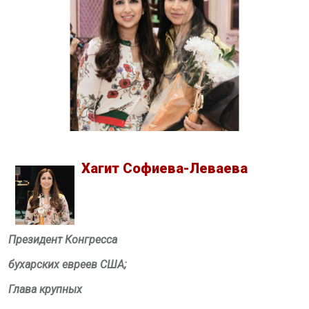
Хагит
Софиева-Леваева
Президент Конгресса
бухарских евреев США;
Глава крупных